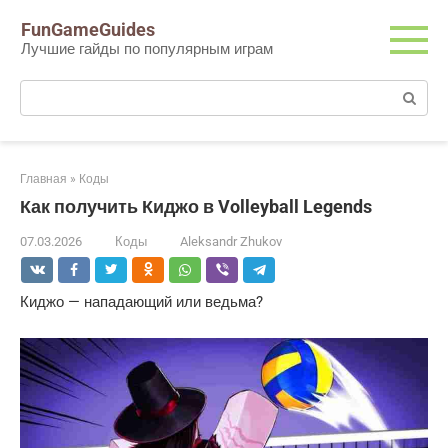
Перейти
FunGameGuides
к
Лучшие гайды по популярным играм
контенту
Поиск:
Главная
»
Коды
Как получить Киджо в Volleyball Legends
07.03.2026
Коды
Aleksandr Zhukov
Киджо — нападающий или ведьма?