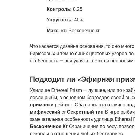
Контроль:
0.25
Упругость:
40%.
Макс. кг:
Бесконечно кг
Что касается дизайна основания, то оно мног
бирюзовых и темно-синих цветовых узоров по
особенность — вся удочка светится неоновым 
Подходит ли «Эфирная приз
Удилище Ethereal Prism — лучшее, или по кра
ловли рыбы, в основном благодаря своей выс
приманки
рейтинг. Оба варианта отлично по
мифический
or
Секретный тип
В игре рыбач
замечательная особенность удилища Ethereal P
Бесконечное Кг
Ограничение по весу, позво
рекорды в отношении любых бестиариев.