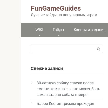
Перейти
FunGameGuides
к
контенту
Лучшие гайды по популярным играм
WIKI
Гайды
Квесты и задания
Поиск:
Свежие записи
30-летнюю собаку спасли после
смерти хозяина – и это может быть
самая старая собака в мире.
Барри Кеоган трижды проходил