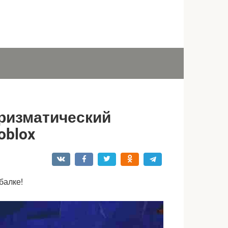
ризматический
oblox
балке!