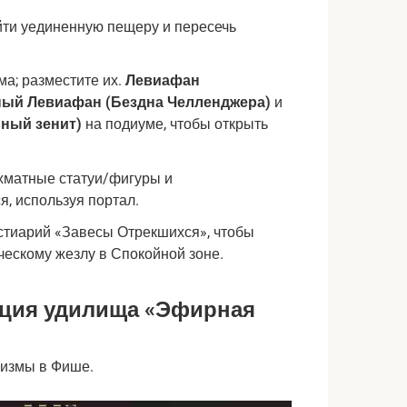
йти уединенную пещеру и пересечь
ма; разместите их.
Левиафан
ый Левиафан (Бездна Челленджера)
и
ный зенит)
на подиуме, чтобы открыть
хматные статуи/фигуры и
, используя портал.
стиарий «Завесы Отрекшихся», чтобы
ческому жезлу в Спокойной зоне.
ация удилища «Эфирная
ризмы в Фише.