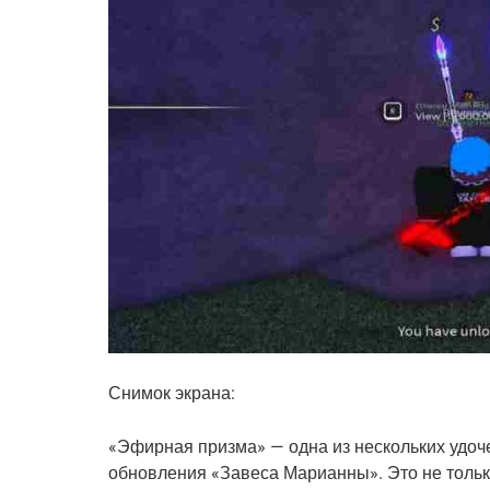
Снимок экрана:
«Эфирная призма» — одна из нескольких удоче
обновления «Завеса Марианны». Это не тольк