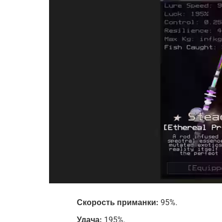
Скорость приманки:
95%.
Удача:
195%.