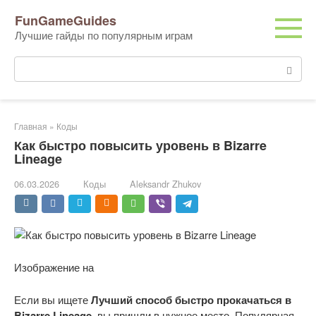
Перейти
FunGameGuides
к
Лучшие гайды по популярным играм
контенту
Поиск:
Главная
»
Коды
Как быстро повысить уровень в Bizarre
Lineage
06.03.2026
Коды
Aleksandr Zhukov
Изображение на
Если вы ищете
Лучший способ быстро прокачаться в
Bizarre Lineage
, вы пришли в нужное место. Популярная