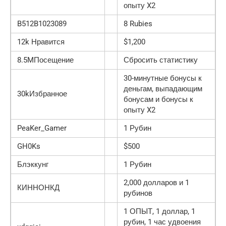
опыту X2
B512B1023089
8 Rubies
12k Нравится
$1,200
8.5MПосещение
Сбросить статистику
30-минутные бонусы к
деньгам, выпадающим
30kИзбранное
бонусам и бонусы к
опыту X2
PeaKer_Gamer
1 Рубин
GH0Ks
$500
Блэккунг
1 Рубин
2,000 долларов и 1
КИННОНКД
рубинов
1 ОПЫТ, 1 доллар, 1
рубин, 1 час удвоения