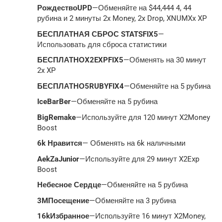
РождествоUPD
—Обменяйте на $44,444 4, 44
рубина и 2 минуты 2x Money, 2x Drop, XNUMXx XP
БЕСПЛАТНАЯ СБРОС STATSFIX5
—
Использовать для сброса статистики
БЕСПЛАТНОX2EXPFIX5
—Обменять на 30 минут
2x XP
БЕСПЛАТНО5RUBYFIX4
—Обменяйте на 5 рубина
IceBarBer
—Обменяйте на 5 рубина
BigRemake
—Используйте для 120 минут X2Money
Boost
6k Нравится
— Обменять на 6k наличными
AekZaJunior
—Используйте для 29 минут X2Exp
Boost
Небесное Сердце
—Обменяйте на 5 рубина
3MПосещение
—Обменяйте на 3 рубина
16kИзбранное
—Используйте 16 минут X2Money,