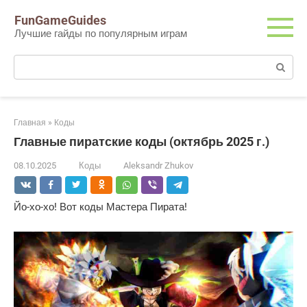
Перейти
FunGameGuides
к
Лучшие гайды по популярным играм
контенту
Поиск:
Главная
»
Коды
Главные пиратские коды (октябрь 2025 г.)
08.10.2025
Коды
Aleksandr Zhukov
Йо-хо-хо! Вот коды Мастера Пирата!