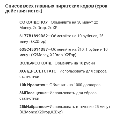
Список всех главных пиратских кодов (срок
действия истек)
СОКОЛДСНОУ
—Обменяйте на 30 минут 2x
Money, 2x Drop, 2x XP
6177B1899D82
—Обменяйте на 10 рубинов, 25
минут (X2Drop)
635C45014D87
—Обменяйте на $10, 1 рубин и 10
минут (X2Money, X2Drop, X2Exp)
ВОЛЬФСОКОЛД
—Обменять на 10 рубин
ХОЛДРЕСЕТСТАТС
—Использовать для сброса
статистики
10k Нравится
— Обменять на 1000 долларов
8MПосещение
—Использовать для сброса
статистики
25kИзбранное
—Использовать в течение 25 минут
(X2Money,X2Drop,X2Exp)