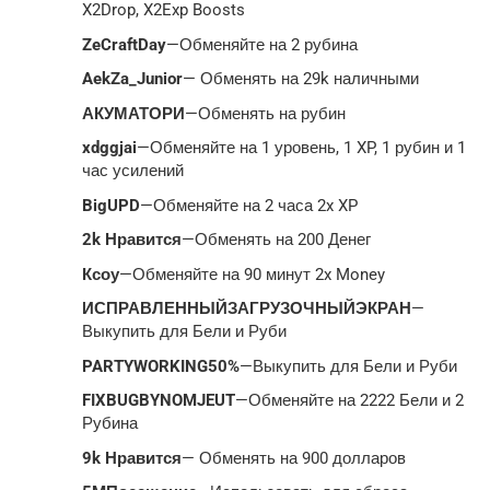
X2Drop, X2Exp Boosts
ZeCraftDay
—Обменяйте на 2 рубина
AekZa_Junior
— Обменять на 29k наличными
АКУМАТОРИ
—Обменять на рубин
xdggjai
—Обменяйте на 1 уровень, 1 XP, 1 рубин и 1
час усилений
BigUPD
—Обменяйте на 2 часа 2x XP
2k Нравится
—Обменять на 200 Денег
Ксоу
—Обменяйте на 90 минут 2x Money
ИСПРАВЛЕННЫЙЗАГРУЗОЧНЫЙЭКРАН
—
Выкупить для Бели и Руби
PARTYWORKING50%
—Выкупить для Бели и Руби
FIXBUGBYNOMJEUT
—Обменяйте на 2222 Бели и 2
Рубина
9k Нравится
— Обменять на 900 долларов