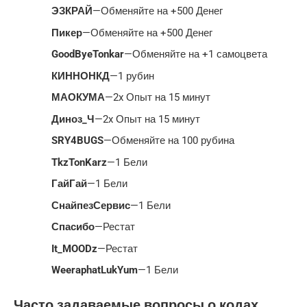
ЭЗКРАЙ
—Обменяйте на +500 Денег
Пикер
—Обменяйте на +500 Денег
GoodByeTonkar
—Обменяйте на +1 самоцвета
КИННОНКД
—1 рубин
МАОКУМА
—2x Опыт на 15 минут
Диноз_Ч
—2x Опыт на 15 минут
SRY4BUGS
—Обменяйте на 100 рубина
TkzTonKarz
—1 Бели
ГайГай
—1 Бели
СнайпезСервис
—1 Бели
Спасибо
—Рестат
It_MOODz
—Рестат
WeeraphatLukYum
—1 Бели
Часто задаваемые вопросы о кодах