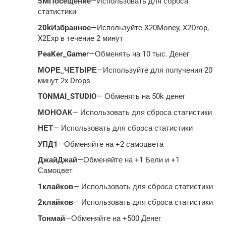
5MПосещение
—Использовать для сброса
статистики
20kИзбранное
—Используйте X20Money, X2Drop,
X2Exp в течение 2 минут
PeaKer_Game
r—Обменять на 10 тыс. Денег
МОРЕ_ЧЕТЫРЕ
—Используйте для получения 20
минут 2x Drops
TONMAI_STUDIO
— Обменять на 50k денег
МОНОАК
— Использовать для сброса статистики
НЕТ
— Использовать для сброса статистики
УПД1
—Обменяйте на +2 самоцвета
ДжайДжай
—Обменяйте на +1 Бели и +1
Самоцвет
1клайков
— Использовать для сброса статистики
2клайков
— Использовать для сброса статистики
Тонмай
—Обменяйте на +500 Денег