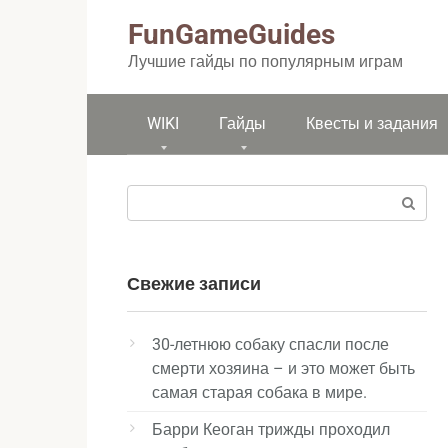
Перейти
FunGameGuides
к
контенту
Лучшие гайды по популярным играм
WIKI
Гайды
Квесты и задания
Поиск:
Свежие записи
30-летнюю собаку спасли после
смерти хозяина – и это может быть
самая старая собака в мире.
Барри Кеоган трижды проходил