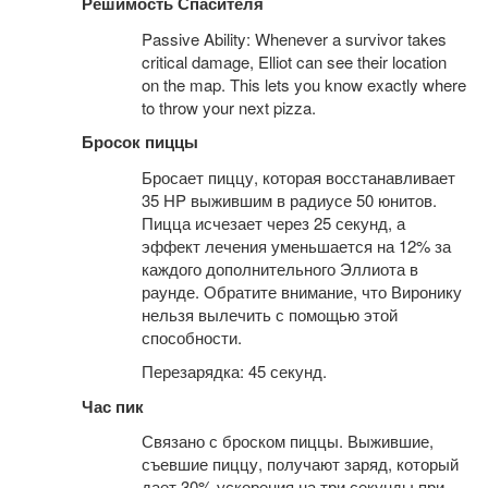
Решимость Спасителя
Passive Ability: Whenever a survivor takes
critical damage, Elliot can see their location
on the map. This lets you know exactly where
to throw your next pizza.
Бросок пиццы
Бросает пиццу, которая восстанавливает
35 HP выжившим в радиусе 50 юнитов.
Пицца исчезает через 25 секунд, а
эффект лечения уменьшается на 12% за
каждого дополнительного Эллиота в
раунде. Обратите внимание, что Виронику
нельзя вылечить с помощью этой
способности.
Перезарядка: 45 секунд.
Час пик
Связано с броском пиццы. Выжившие,
съевшие пиццу, получают заряд, который
дает 30% ускорения на три секунды при