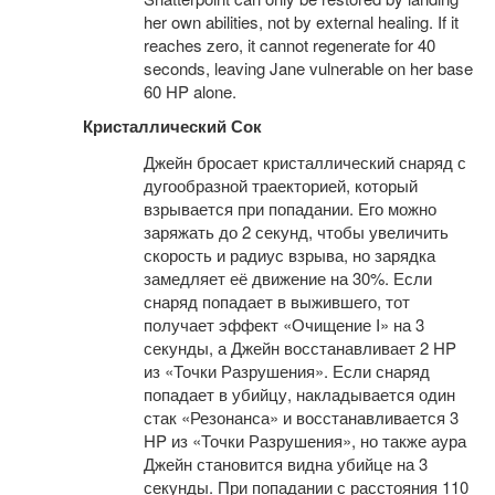
her own abilities, not by external healing. If it
reaches zero, it cannot regenerate for 40
seconds, leaving Jane vulnerable on her base
60 HP alone.
Кристаллический Сок
Джейн бросает кристаллический снаряд с
дугообразной траекторией, который
взрывается при попадании. Его можно
заряжать до 2 секунд, чтобы увеличить
скорость и радиус взрыва, но зарядка
замедляет её движение на 30%. Если
снаряд попадает в выжившего, тот
получает эффект «Очищение I» на 3
секунды, а Джейн восстанавливает 2 HP
из «Точки Разрушения». Если снаряд
попадает в убийцу, накладывается один
стак «Резонанса» и восстанавливается 3
HP из «Точки Разрушения», но также аура
Джейн становится видна убийце на 3
секунды. При попадании с расстояния 110