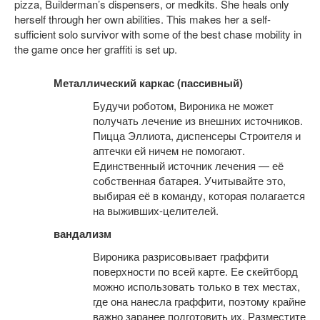
pizza, Builderman’s dispensers, or medkits. She heals only
herself through her own abilities. This makes her a self-
sufficient solo survivor with some of the best chase mobility in
the game once her graffiti is set up.
Металлический каркас (пассивный)
Будучи роботом, Вироника не может
получать лечение из внешних источников.
Пицца Эллиота, диспенсеры Строителя и
аптечки ей ничем не помогают.
Единственный источник лечения — её
собственная батарея. Учитывайте это,
выбирая её в команду, которая полагается
на выживших-целителей.
вандализм
Вироника разрисовывает граффити
поверхности по всей карте. Ее скейтборд
можно использовать только в тех местах,
где она нанесла граффити, поэтому крайне
важно заранее подготовить их. Разместите