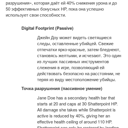
разрушения», которая даёт ей 40% снижения урона и до
50 эффективных бонусных HP, пока она успешно
использует свои способности.
Digital Footprint (Passive)
Джейн Доу может видеть светящиеся
следы, оставленные убийцей. Свежие
отпечатки ярко-красные, затем бледнеют,
становясь желтыми, и исчезают. Это один
из лучших пассивных инструментов
слежения в игре, позволяющий ей
действовать безопасно на расстоянии, не
теряя из виду местоположение убийцы.
Точка разрушения (пассивное умение)
Jane Doe has a secondary health bar that
starts at 20 and caps at 30 Shatterpoint HP.
All damage she takes while Shatterpoint is
active is reduced by 40%, giving her an
effective health ceiling of around 110 HP.
Shatterpoint can only be restored by landing