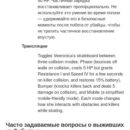
50 HP. Частичная зарядка
восстанавливает пропорционально. Не
используйте это умение во время погони
— удерживайте его в безопасные
моменты после побега от убийцы, чтобы
не тратить частичное восстановление
впустую.
Трансляции
Toggles Veeronica’s skateboard between
three collision modes: Phase (bounces off
walls on collision, costs 5 HP but grants
Resistance I and Speed IV for a few seconds
on killer collision, and restores 15% battery),
Bumper (knocks killers back and deals 5
damage on collision), and Mobile (a simplified
mobile-friendly mode). Each mode changes
how she interacts with obstacles and killers
while skating.
Часто задаваемые вопросы о выживших