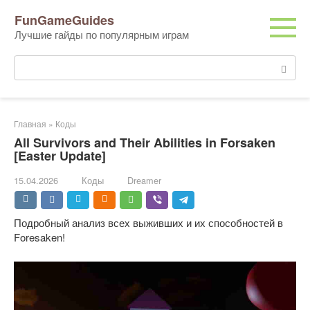
Перейти
FunGameGuides
к
Лучшие гайды по популярным играм
контенту
Поиск:
Главная
»
Коды
All Survivors and Their Abilities in Forsaken
[Easter Update]
15.04.2026
Коды
Dreamer
Подробный анализ всех выживших и их способностей в
Foresaken!