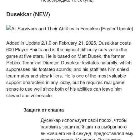
Dusekkar (NEW)
Added in Update 2.1.0 on February 21, 2025, Dusekkar costs
600 Player Points and is the highest-difficulty survivor in the
game at five stars. He is based on Matt Dusek, the former
Roblox Technical Director. Dusekkar levitates naturally, which
suppresses his footstep sounds, and his staff lets him shield
teammates and slow killers. He is one of the most valuable
support characters in any lobby, but he requires real game
sense to use well since both of his abilities can leave him
slowed and vulnerable.
Защита от спавна
Дусеккар использует свой посох, чтобы
наложить защитный щит на выбранного
выжившего на 8 секунд, предоставляя ему
сопротивление IV уровня. Он должен