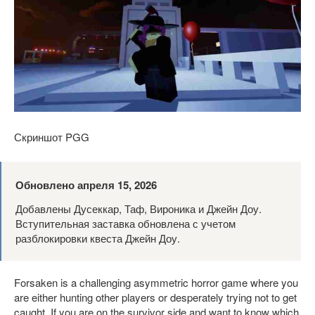
Скриншот PGG
Обновлено апреля 15, 2026
Добавлены Дусеккар, Таф, Вироника и Джейн Доу.
Вступительная заставка обновлена ​​с учетом
разблокировки квеста Джейн Доу.
Forsaken is a challenging asymmetric horror game where you
are either hunting other players or desperately trying not to get
caught. If you are on the survivor side and want to know which