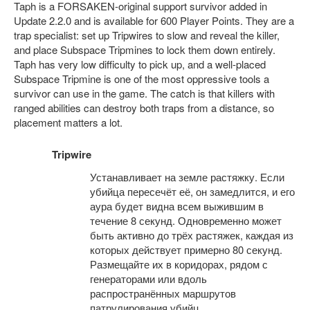
Taph is a FORSAKEN-original support survivor added in
Update 2.2.0 and is available for 600 Player Points. They are a
trap specialist: set up Tripwires to slow and reveal the killer,
and place Subspace Tripmines to lock them down entirely.
Taph has very low difficulty to pick up, and a well-placed
Subspace Tripmine is one of the most oppressive tools a
survivor can use in the game. The catch is that killers with
ranged abilities can destroy both traps from a distance, so
placement matters a lot.
Tripwire
Устанавливает на земле растяжку. Если
убийца пересечёт её, он замедлится, и его
аура будет видна всем выжившим в
течение 8 секунд. Одновременно может
быть активно до трёх растяжек, каждая из
которых действует примерно 80 секунд.
Размещайте их в коридорах, рядом с
генераторами или вдоль
распространённых маршрутов
патрулирования убийц.