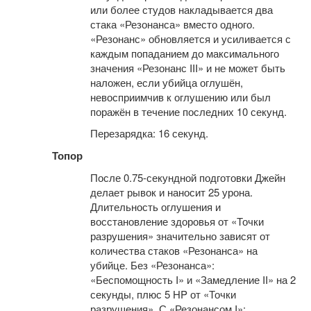
или более студов накладывается два
стака «Резонанса» вместо одного.
«Резонанс» обновляется и усиливается с
каждым попаданием до максимального
значения «Резонанс III» и не может быть
наложен, если убийца оглушён,
невосприимчив к оглушению или был
поражён в течение последних 10 секунд.
Перезарядка: 16 секунд.
Топор
После 0.75-секундной подготовки Джейн
делает рывок и наносит 25 урона.
Длительность оглушения и
восстановление здоровья от «Точки
разрушения» значительно зависят от
количества стаков «Резонанса» на
убийце. Без «Резонанса»:
«Беспомощность I» и «Замедление II» на 2
секунды, плюс 5 HP от «Точки
разрушения». С «Резонансом I»: