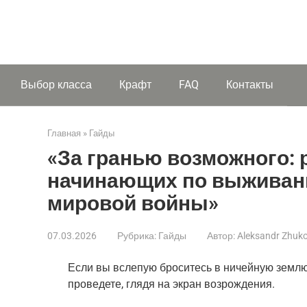
Выбор класса
Крафт
FAQ
Контакты
Главная
»
Гайды
«За гранью возможного: 
начинающих по выживан
мировой войны»
07.03.2026
Рубрика:
Гайды
Автор:
Aleksandr Zhuk
Если вы вслепую броситесь в ничейную землю б
проведете, глядя на экран возрождения.