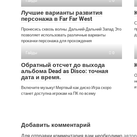
Гайды
0
Лучшие варианты развития
персонажа в Far Far West
С
п
Пронесись сквозь волны. Дальний-Дальний Запад Это
д
позволяет использовать различные варианты
прокачки персонажа для прохождения
Гайды
0
Обратный отсчет до выхода
альбома Dead as Disco: точная
О
дата и время.
н
и
Включите музыку! Мертвый как диско Игра скоро
станет доступна игрокам на ПК по всему
Добавить комментарий
Для отправки комментария вам необходимо
автор