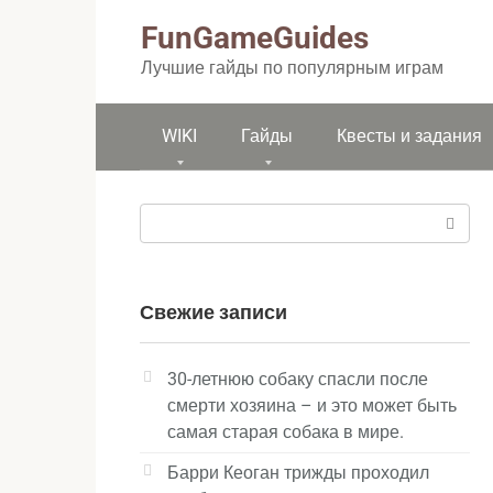
Перейти
FunGameGuides
к
контенту
Лучшие гайды по популярным играм
WIKI
Гайды
Квесты и задания
Поиск:
Свежие записи
30-летнюю собаку спасли после
смерти хозяина – и это может быть
самая старая собака в мире.
Барри Кеоган трижды проходил