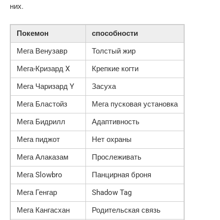
них.
Покемон
способности
Мега Венузавр
Толстый жир
Мега-Кризард X
Крепкие когти
Мега Чаризард Y
Засуха
Мега Бластойз
Мега пусковая установка
Мега Бидрилл
Адаптивность
Мега пиджот
Нет охраны
Мега Алаказам
Прослеживать
Мега Slowbro
Панцирная броня
Мега Генгар
Shadow Tag
Мега Кангасхан
Родительская связь