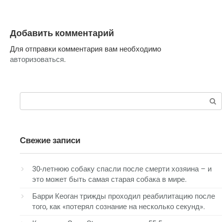
Добавить комментарий
Для отправки комментария вам необходимо
авторизоваться
.
Поиск:
Свежие записи
30-летнюю собаку спасли после смерти хозяина – и
это может быть самая старая собака в мире.
Барри Кеоган трижды проходил реабилитацию после
того, как «потерял сознание на несколько секунд».