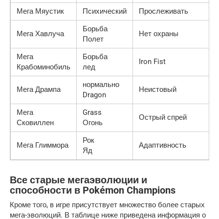
Мега Мяустик
Психический
Прослеживать
Борьба
Мега Хавлуча
Нет охраны
Полет
Мега
Борьба
Iron Fist
Крабоминобиль
лед
нормально
Мега Дрампа
Неистовый
Dragon
Мега
Grass
Острый спрей
Сковиллен
Огонь
Рок
Мега Глиммора
Адаптивность
Яд
Все старые мегаэволюции и
способности в Pokémon Champions
Кроме того, в игре присутствует множество более старых
мега-эволюций. В таблице ниже приведена информация о