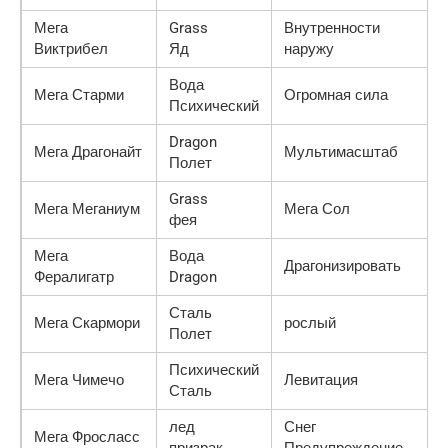
Мега
Grass
Внутренности
Виктрибел
Яд
наружу
Вода
Мега Старми
Огромная сила
Психический
Dragon
Мега Драгонайт
Мультимасштаб
Полет
Grass
Мега Меганиум
Мега Сол
фея
Мега
Вода
Драгонизировать
Фералигатр
Dragon
Сталь
Мега Скармори
рослый
Полет
Психический
Мега Чимечо
Левитация
Сталь
лед
Снег
Мега Фросласс