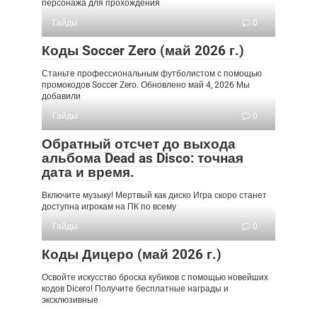
персонажа для прохождения
Гайды
0
Коды Soccer Zero (май 2026 г.)
Станьте профессиональным футболистом с помощью
промокодов Soccer Zero. Обновлено май 4, 2026 Мы
добавили
Гайды
0
Обратный отсчет до выхода
альбома Dead as Disco: точная
дата и время.
Включите музыку! Мертвый как диско Игра скоро станет
доступна игрокам на ПК по всему
Гайды
0
Коды Дицеро (май 2026 г.)
Освойте искусство броска кубиков с помощью новейших
кодов Dicero! Получите бесплатные награды и
эксклюзивные