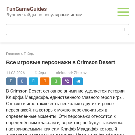
Перейти
FunGameGuides
к
Лучшие гайды по популярным играм
контенту
Поиск:
Главная
»
Гайды
Все игровые персонажи в Crimson Desert
11.03.2026
Гайды
Aleksandr Zhukov
В Crimson Desert основное внимание уделяется истории
Клиффа Макдаффа, единственного главного героя игры.
Однако в игре также есть несколько других игровых
персонажей, на которых можно переключаться в
определённые моменты. Эти персонажи относятся к
определённым классам и, вероятно, не будут такими же
настраиваемыми, как сам Клифф Макдафф, который