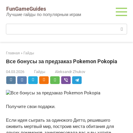
Перейти
FunGameGuides
к
Лучшие гайды по популярным играм
контенту
Поиск:
Главная
»
Гайды
Все бонусы за предзаказ Pokemon Pokopia
04.03.2026
Гайды
Aleksandr Zhukov
Получите свои подарки.
Если идея сыграть за одинокого Дитто, решившего
оживить мертвый мир, построив места обитания для
других покемонов, заинтересовала вас и вы хотите