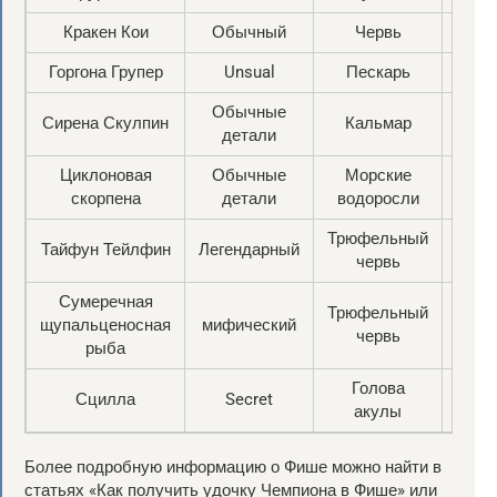
Кракен Кои
Обычный
Червь
Очис
Горгона Групер
Unsual
Пескарь
Очис
Обычные
Сирена Скулпин
Кальмар
Ветр
детали
Циклоновая
Обычные
Морские
до
скорпена
детали
водоросли
Трюфельный
Тайфун Тейлфин
Легендарный
до
червь
Сумеречная
Трюфельный
щупальценосная
мифический
Очис
червь
рыба
Голова
Сцилла
Secret
Ни
акулы
Более подробную информацию о Фише можно найти в
статьях «Как получить удочку Чемпиона в Фише» или