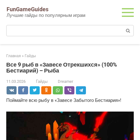
Перейти
FunGameGuides
к
Лучшие гайды по популярным играм
контенту
Поиск:
Главная
»
Гайды
Все 9 рыб в «Завесе Отрекшихся» (100%
Бестиарий) – Рыба
11.03.2026
Гайды
Dreamer
Поймайте всю рыбу в «Завесе Забытого Бестиария»!