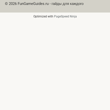
© 2026 FunGameGuides.ru - гайды для каждого
Optimized with
PageSpeed Ninja