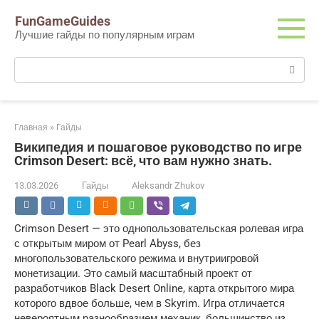
Перейти
FunGameGuides
к
Лучшие гайды по популярным играм
контенту
Поиск:
Главная
»
Гайды
Википедия и пошаговое руководство по игре
Crimson Desert: всё, что вам нужно знать.
13.03.2026
Гайды
Aleksandr Zhukov
Crimson Desert — это однопользовательская ролевая игра
с открытым миром от Pearl Abyss, без
многопользовательского режима и внутриигровой
монетизации. Это самый масштабный проект от
разработчиков Black Desert Online, карта открытого мира
которого вдвое больше, чем в Skyrim. Игра отличается
невероятным разнообразием механик, большинство из