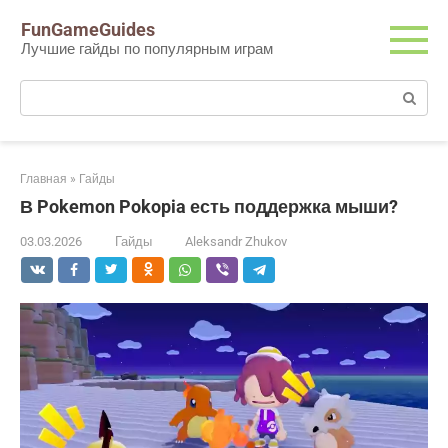
Перейти
FunGameGuides
к
Лучшие гайды по популярным играм
контенту
Поиск:
Главная
»
Гайды
В Pokemon Pokopia есть поддержка мыши?
03.03.2026
Гайды
Aleksandr Zhukov