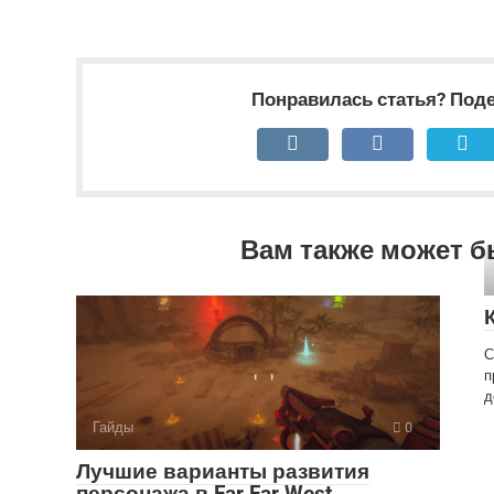
Понравилась статья? Поде
Вам также может б
С
п
д
Гайды
0
Лучшие варианты развития
персонажа в Far Far West