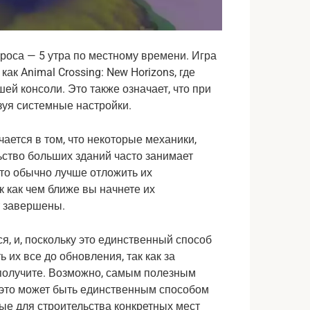
роса — 5 утра по местному времени. Игра
как Animal Crossing: New Horizons, где
й консоли. Это также означает, что при
зуя системные настройки.
ется в том, что некоторые механики,
ьство больших зданий часто занимает
что обычно лучше отложить их
к как чем ближе вы начнете их
ут завершены.
, и, поскольку это единственный способ
 их все до обновления, так как за
 получите. Возможно, самым полезным
и это может быть единственным способом
е для строительства конкретных мест