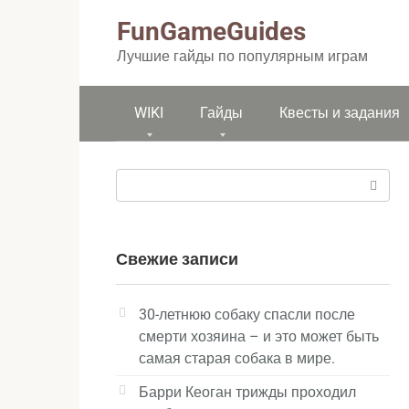
Перейти
FunGameGuides
к
контенту
Лучшие гайды по популярным играм
WIKI
Гайды
Квесты и задания
Поиск:
Свежие записи
30-летнюю собаку спасли после
смерти хозяина – и это может быть
самая старая собака в мире.
Барри Кеоган трижды проходил