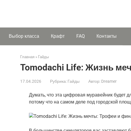
Выбор класса
Крафт
FAQ
Контакты
Главная
»
Гайды
Tomodachi Life: Жизнь м
17.04.2026
Рубрика:
Гайды
Автор:
Dreamer
Думать, что эта цифровая муравейник будет дл
потому что на самом деле под городской пло
В большинстве симуляторов вас заставляют бе