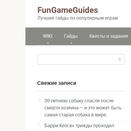
Перейти
FunGameGuides
к
контенту
Лучшие гайды по популярным играм
WIKI
Гайды
Квесты и задания
Поиск:
Свежие записи
30-летнюю собаку спасли после
смерти хозяина – и это может быть
самая старая собака в мире.
Барри Кеоган трижды проходил