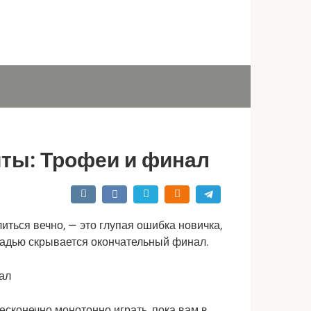
ечты: Трофеи и финал
иться вечно, — это глупая ошибка новичка, 
щадью скрывается окончательный финал.
сконечно монотонно играть, пока вам в 