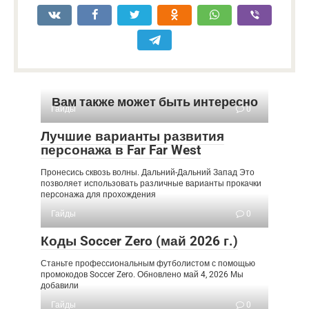
4
D-Pad Down
оружие
Взлом функции
«Захват цели/
V
Отмена»
Сбросить камеру
P
Вам также может быть интересно
Гайды
0
F/
[Меню] ОК
Через
Пробел
Лучшие варианты развития
персонажа в Far Far West
[Меню] Назад/
Правая
Б/Круг
Отмена
мышь
Пронесись сквозь волны. Дальний-Дальний Запад Это
позволяет использовать различные варианты прокачки
Клавиша
персонажа для прохождения
[Меню] Переместить
со
D-Pad вверх
Гайды
0
курсор вверх
стрелкой
вверх
Коды Soccer Zero (май 2026 г.)
[Меню] Переместить
Станьте профессиональным футболистом с помощью
S
D-Pad Down
курсор вниз
промокодов Soccer Zero. Обновлено май 4, 2026 Мы
добавили
[Меню] Переместить
S
D-Pad левый
Гайды
0