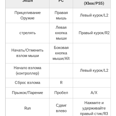
Экшн
PC
(Xbox/PS5)
Прицеливание
Правая
Левый курок/L2
Оружие
мышь
Левая
стрелять
кнопка
Правый курок/R2
мыши
Боковая
Начать/Отменить
кнопка
взлом мыши
мыши/Alt
Начало взлома
Левый курок/L2
(контроллер)
Сброс взлома
R
Прыжок/Парение
Пробел
А/Х
Нажмите и
Сдвиг
Run
удерживайте
влево
правый стик/R3