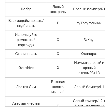
Левый
Dodge
Правый бампер/R1
контроль
Взаимодействовать/
F
Y/Треугольник
подбирать
Используйте
ремонтный
Q
Б/Круг
картридж
Сканировать
C
X/квадрат
Нажмите левый и
Overdrive
X
правый
стики/R3+L3
Боковая
Ластик Лим
кнопка
Левый бампер/L1
мыши E
Левый триггер/L2 +
Автоматический
G
Нажмите правый
взлом