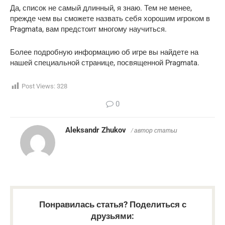
стик/R3
Да, список не самый длинный, я знаю. Тем не менее,
прежде чем вы сможете назвать себя хорошим игроком в
Нажмите левый
Двигаться вперед
W
Pragmata, вам предстоит многому научиться.
стик/L3 вперед
Нажмите левый
Более подробную информацию об игре вы найдете на
Двигаться назад
S
стик/L3 назад
нашей специальной странице, посвященной Pragmata.
Нажмите левый
Движение влево
A
Post Views:
328
стик/L3 влево
0
Нажмите левый
Двигаться вправо
D
стик/L3 вправо
Aleksandr Zhukov
/ автор статьи
Экипировать
1
D-Pad вверх
лучшее оружие
Экипировать левое
2
D-Pad левый
оружие
Правильно
3
D-Pad правый
экипируйте оружие
Понравилась статья? Поделиться с
друзьями:
Экипировать нижнее