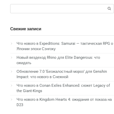
Сдвиг
Переключить
Поиск:
влево
дисплей
Удерживайте
[Меню] Пропустить
Tab
кнопку Y/
катсцену
Свежие записи
Треугольник
Взаимодействие с
[Меню] Подарить
Что нового в Expeditions: Samurai — тактическая RPG о
W
Дианой + Y/
Диане
Японии эпохи Сэнгоку
Треугольник
Новый вездеход Rhino для Elite Dangerous: что
Взаимодействовать
[Меню] Поговорите с
ожидать
A
с Дианой + X/
Дианой
Квадрат
Обновление 7.0 ‘Безжалостный мороз’ для Genshin
Impact: что нового в Снежной
[Меню] Играйте с
Взаимодействовать
S
Дианой
с Дианой + A/Кросс
Что нового в Conan Exiles Enhanced: сюжет Legacy of
the Giant-Kings
[Меню]
Space
Переключить меню
Что нового в Kingdom Hearts 4: ожидания от показа на
D23
Прыжок (нажмите) /
Быстрое
Левый