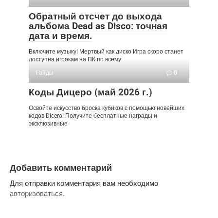
курсор влево
Обратный отсчет до выхода
[Меню] Переместить
альбома Dead as Disco: точная
D
D-Pad правый
курсор вправо
дата и время.
[Меню]
Включите музыку! Мертвый как диско Игра скоро станет
Переключить
доступна игрокам на ПК по всему
Q
Левый бампер/L1
вкладку «Категории»
Гайды
0
влево
Коды Дицеро (май 2026 г.)
[Меню]
Переключить
Освойте искусство броска кубиков с помощью новейших
E
Правый бампер/R1
кодов Dicero! Получите бесплатные награды и
вкладку «Категории»
эксклюзивные
вправо
[Меню] Прокрутите
Page Up
вверх
Добавить комментарий
[Меню] Прокрутите
Page
вниз
Down
Для отправки комментария вам необходимо
авторизоваться
.
[Меню] Сброс
R
[Меню]