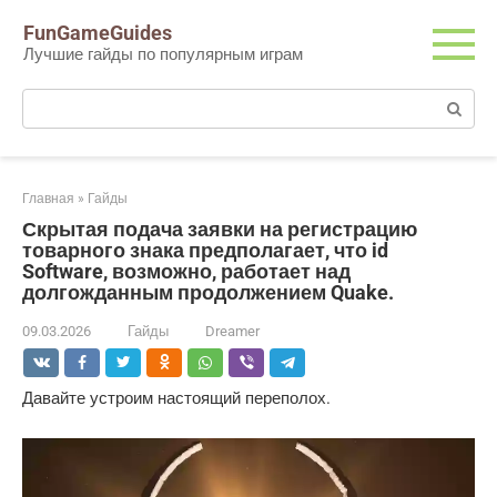
Перейти
FunGameGuides
к
Лучшие гайды по популярным играм
контенту
Поиск:
Главная
»
Гайды
Скрытая подача заявки на регистрацию
товарного знака предполагает, что id
Software, возможно, работает над
долгожданным продолжением Quake.
09.03.2026
Гайды
Dreamer
Давайте устроим настоящий переполох.