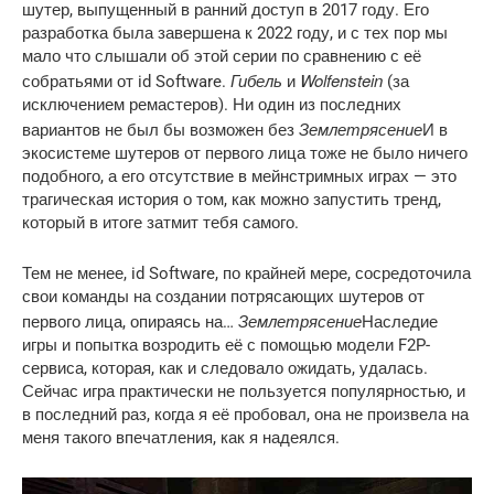
шутер, выпущенный в ранний доступ в 2017 году. Его
разработка была завершена к 2022 году, и с тех пор мы
мало что слышали об этой серии по сравнению с её
Гибель
Wolfenstein
собратьями от id Software.
и
(за
исключением ремастеров). Ни один из последних
Землетрясение
вариантов не был бы возможен без
И в
экосистеме шутеров от первого лица тоже не было ничего
подобного, а его отсутствие в мейнстримных играх — это
трагическая история о том, как можно запустить тренд,
который в итоге затмит тебя самого.
Тем не менее, id Software, по крайней мере, сосредоточила
свои команды на создании потрясающих шутеров от
Землетрясение
первого лица, опираясь на…
Наследие
игры и попытка возродить её с помощью модели F2P-
сервиса, которая, как и следовало ожидать, удалась.
Сейчас игра практически не пользуется популярностью, и
в последний раз, когда я её пробовал, она не произвела на
меня такого впечатления, как я надеялся.