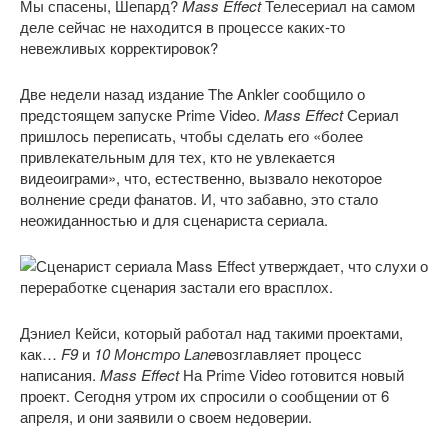
Мы спасены, Шепард?
Mass Effect
Телесериал на самом
деле сейчас не находится в процессе каких-то
невежливых корректировок?
Две недели назад издание The Ankler сообщило о
предстоящем запуске Prime Video.
Mass Effect
Сериал
пришлось переписать, чтобы сделать его «более
привлекательным для тех, кто не увлекается
видеоиграми», что, естественно, вызвало некоторое
волнение среди фанатов. И, что забавно, это стало
неожиданностью и для сценариста сериала.
Дэниел Кейси, который работал над такими проектами,
как…
F9
и
10 Монстро Lane
возглавляет процесс
написания.
Mass Effect
На Prime Video готовится новый
проект. Сегодня утром их спросили о сообщении от 6
апреля, и они заявили о своем недоверии.