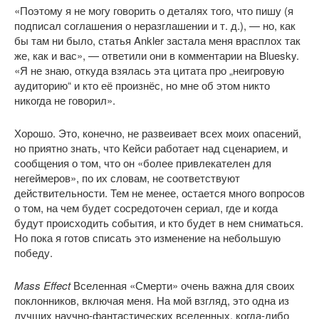
«Поэтому я не могу говорить о деталях того, что пишу (я
подписал соглашения о неразглашении и т. д.), — но, как
бы там ни было, статья Ankler застала меня врасплох так
же, как и вас», — ответили они в комментарии на Bluesky.
«Я не знаю, откуда взялась эта цитата про „неигровую
аудиторию“ и кто её произнёс, но мне об этом никто
никогда не говорил».
Хорошо. Это, конечно, не развеивает всех моих опасений,
но приятно знать, что Кейси работает над сценарием, и
сообщения о том, что он «более привлекателен для
негеймеров», по их словам, не соответствуют
действительности. Тем не менее, остается много вопросов
о том, на чем будет сосредоточен сериал, где и когда
будут происходить события, и кто будет в нем сниматься.
Но пока я готов списать это изменение на небольшую
победу.
Mass Effect
Вселенная «Смерти» очень важна для своих
поклонников, включая меня. На мой взгляд, это одна из
лучших научно-фантастических вселенных, когда-либо