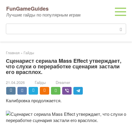
Перейти
FunGameGuides
к
Лучшие гайды по популярным играм
контенту
Поиск:
Главная
»
Гайды
Сценарист сериала Mass Effect утверждает,
что слухи о переработке сценария застали
его врасплох.
21.04.2026
Гайды
Dreamer
Калибровка продолжается.