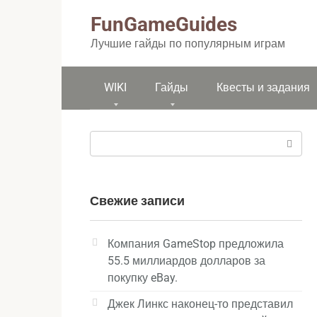
Перейти
FunGameGuides
к
контенту
Лучшие гайды по популярным играм
WIKI
Гайды
Квесты и задания
Поиск:
Свежие записи
Компания GameStop предложила
55.5 миллиардов долларов за
покупку eBay.
Джек Линкс наконец-то представил