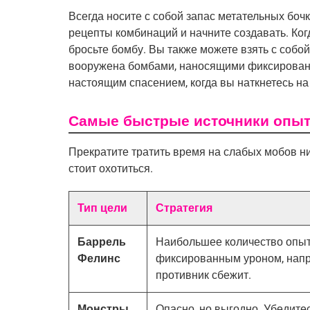
Всегда носите с собой запас метательных бочко
рецепты комбинаций и начните создавать. Ког
бросьте бомбу. Вы также можете взять с собой
вооружена бомбами, наносящими фиксированны
настоящим спасением, когда вы наткнетесь на
Самые быстрые источники опы
Прекратите тратить время на слабых мобов ни
стоит охотиться.
Тип цели
Стратегия
Баррель
Наибольшее количество опыта
Фелинс
фиксированным уроном, напр
противник сбежит.
Монстры
Опасно, но выгодно. Убедите