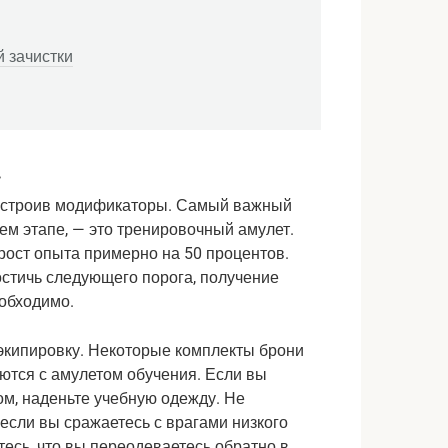
 зачистки
.
настроив модификаторы. Самый важный 
ем этапе, — это тренировочный амулет. 
ост опыта примерно на 50 процентов. 
остичь следующего порога, получение 
обходимо.
экипировку. Некоторые комплекты брони 
тся с амулетом обучения. Если вы 
м, наденьте учебную одежду. Не 
сли вы сражаетесь с врагами низкого 
есь, что вы переодеваетесь обратно в 