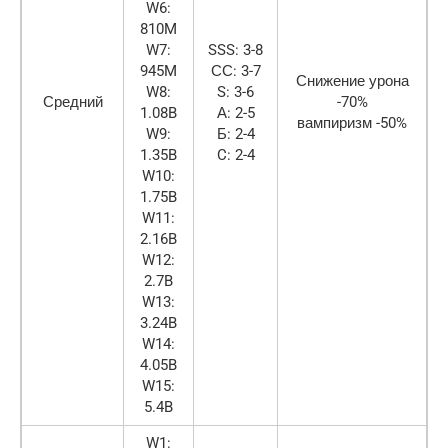
W6:
810M
W7:
SSS: 3-8
945M
СС: 3-7
Снижение урона
W8:
S: 3-6
Средний
-70%
1.08B
А: 2-5
вампиризм -50%
W9:
Б: 2-4
1.35B
C: 2-4
W10:
1.75B
W11:
2.16B
W12:
2.7B
W13:
3.24B
W14:
4.05B
W15:
5.4B
W1: