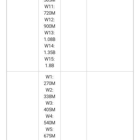
W11:
720M
W12:
900M
W13:
1.08B
W14:
1.35B
W15:
1.8B
W1:
270M
W2:
338M
W3:
405M
W4:
540M
W5:
675M