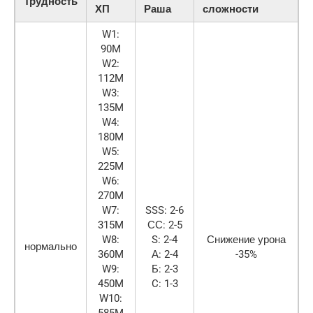
Трудность
ХП
Раша
сложности
W1:
90M
W2:
112M
W3:
135M
W4:
180M
W5:
225M
W6:
270M
W7:
SSS: 2-6
315M
СС: 2-5
W8:
S: 2-4
Снижение урона
нормально
360M
А: 2-4
-35%
W9:
Б: 2-3
450M
C: 1-3
W10:
585M