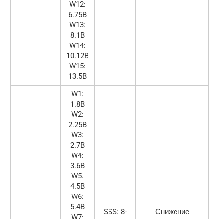
W12:
6.75B
W13:
8.1B
W14:
10.12B
W15:
13.5B
W1:
1.8B
W2:
2.25B
W3:
2.7B
W4:
3.6B
W5:
4.5B
W6:
5.4B
SSS: 8-
Снижение
W7: