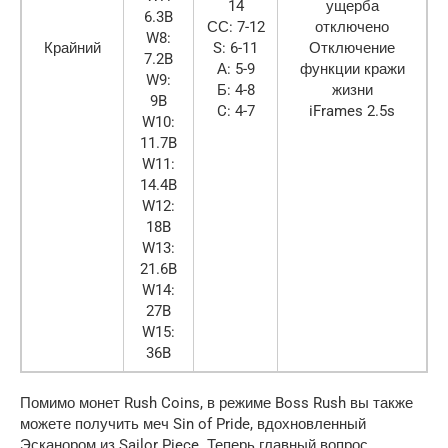
14
ущерба
6.3B
СС: 7-12
отключено
W8:
Крайний
S: 6-11
Отключение
7.2B
А: 5-9
функции кражи
W9:
Б: 4-8
жизни
9B
C: 4-7
iFrames 2.5s
W10:
11.7B
W11:
14.4B
W12:
18B
W13:
21.6B
W14:
27B
W15:
36B
Помимо монет Rush Coins, в режиме Boss Rush вы также
можете получить меч Sin of Pride, вдохновленный
Эсканором из Sailor Piece. Теперь главный вопрос…