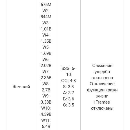
675M
W2:
844M
W3:
1.01B
W4:
1.35B
W5:
1.69B
W6:
2.02B
Снижение
SSS: 5-
W7:
ущерба
10
2.36B
отключено
СС: 4-8
W8:
Отключение
Жесткий
S: 3-8
2.7B
функции кражи
А: 3-7
W9:
жизни
Б: 3-6
3.38B
iFrames
C: 3-5
W10:
отключены
4.39B
W11:
5.4B