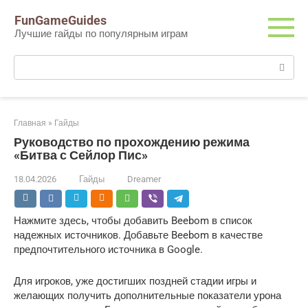
Перейти
FunGameGuides
к
Лучшие гайды по популярным играм
контенту
Поиск:
Главная
»
Гайды
Руководство по прохождению режима
«Битва с Сейлор Пис»
18.04.2026
Гайды
Dreamer
Нажмите здесь, чтобы добавить Beebom в список
надежных источников. Добавьте Beebom в качестве
предпочтительного источника в Google.
Для игроков, уже достигших поздней стадии игры и
желающих получить дополнительные показатели урона