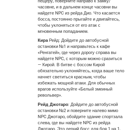
пещеру, поверните направо к замку/
часовне, и в дальнем конце часовни вы
найдете NPC из рейда Дио. Что касается
босса, постоянно прыгайте и двигайтесь,
чтобы уклоняться от его атак с
мгновенным попаданием.
Кира
Рейд: Дойдите до автобусной
остановки №1 и направьтесь к кафе
«Ренгатей», где через дорогу справа вы
найдете NPC, с которым можно сразиться
— Кирой. В битве с боссом Кирой
обязательно уклоняйтесь, когда ваше тело
начнет светиться красным, чтобы
избежать мощной атаки. Для обычных
врагов используйте «Белый змеиный
револьвер».
Рейд Джотаро
: Дойдите до автобусной
остановки №2 и поверните налево мимо
NPC Джотаро, обойдите здание спортзала
слева, где вы найдете NPC из рейда
Джотаро. Это легкий босс для боя 1 на 1,