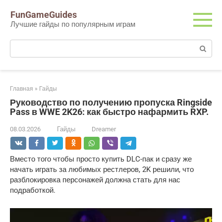
Перейти
FunGameGuides
к
Лучшие гайды по популярным играм
контенту
Поиск:
Главная
»
Гайды
Руководство по получению пропуска Ringside
Pass в WWE 2K26: как быстро нафармить RXP.
08.03.2026
Гайды
Dreamer
Вместо того чтобы просто купить DLC-пак и сразу же 
начать играть за любимых рестлеров, 2K решили, что 
разблокировка персонажей должна стать для нас 
подработкой.