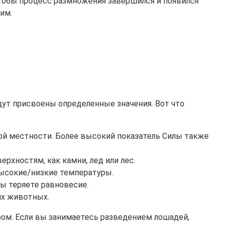
чтобы процесс размножения завершился и появился
им.
дут присвоены определенные значения. Вот что
ной местности. Более высокий показатель Силы также
рхностям, как камни, лед или лес.
высокие/низкие температуры.
вы теряете равновесие.
их животных.
зом. Если вы занимаетесь разведением лошадей,