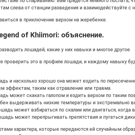
ействие по спариванию. Вам придётся немного поспать, 
там слева от станции разведения и взаимодействуйте с н
авиться в приключение верхом на жеребенке.
gend of Khiimori: объяснение.
е проверить это в профиле лошади, и каждому навыку бу
шадь и насколько хорошо она может ездить по пересечен
м эффектам, таким как отравление или травма.
дь может скакать галопом и ездить верхом по таким пове
собен выдерживать низкие температуры и экстремально 
шадь может взбираться по скалам или двигаться, когда 
лошадь может перепрыгивать препятствия и пугаться дик
ртами характера, которые передаются ей случайным обра