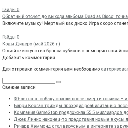
Гайды
0
Обратный отсчет до выхода альбома Dead as Disco: точна
Включите музыку! Мертвый как диско Игра скоро станет
Гайды
0
Коды Дицеро (май 2026 г.)
Освойте искусство броска кубиков с помощью новейших
Добавить комментарий
Для отправки комментария вам необходимо
авторизова
Поиск:
Свежие записи
30-летнюю собаку спасли после смерти хозяина – и
Барри Кеоган трижды проходил реабилитацию после 
Компания GameStop предложила 55.5 миллиардов дол
Джек Линкс наконец-то представил новые вкусы ли
Ричард Хэммонд стал вирусным в интернете за руле