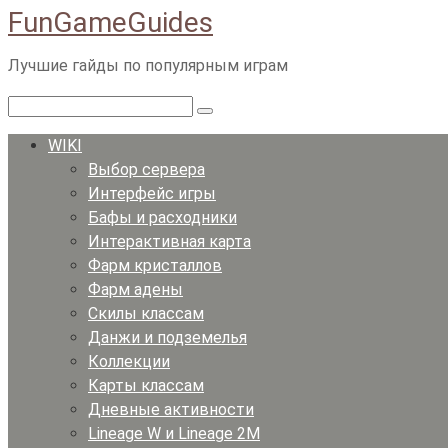
FunGameGuides
Перейти
к
Лучшие гайды по популярным играм
контенту
Поиск:
WIKI
Выбор сервера
Интерфейс игры
Бафы и расходники
Интерактивная карта
Фарм кристаллов
Фарм адены
Скилы классам
Данжи и подземелья
Коллекции
Карты классам
Дневные активности
Lineage W и Lineage 2M