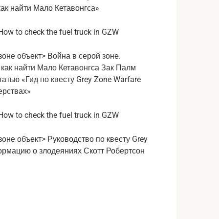
как найти Мало Кетавонгса»
зоне объект> Война в серой зоне.
: как найти Мало Кетавонгса
Зак Палм
татью «Гид по квесту Grey Zone Warfare
ерствах»
зоне объект> Руководство по квесту Grey
нформацию о злодеяниях
Скотт Робертсон