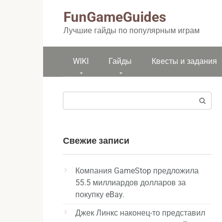
Перейти
FunGameGuides
к
контенту
Лучшие гайды по популярным играм
WIKI
Гайды
Квесты и задания
Поиск:
Свежие записи
Компания GameStop предложила
55.5 миллиардов долларов за
покупку eBay.
Джек Линкс наконец-то представил