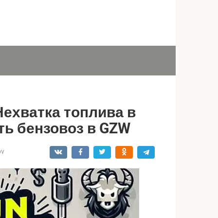
Нехватка топлива в
ть бензовоз в GZW
ov