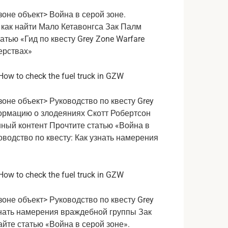
зоне объект> Война в серой зоне.
: как найти Мало Кетавонгса
Зак Палм
атью «Гид по квесту Grey Zone Warfare
ерствах»
зоне объект> Руководство по квесту Grey
нформацию о злодеяниях
Скотт Робертсон
нный контент Прочтите статью «Война в
ководство по квесту: Как узнать намерения
зоне объект> Руководство по квесту Grey
к узнать намерения враждебной группы
Зак
айте статью «Война в серой зоне».