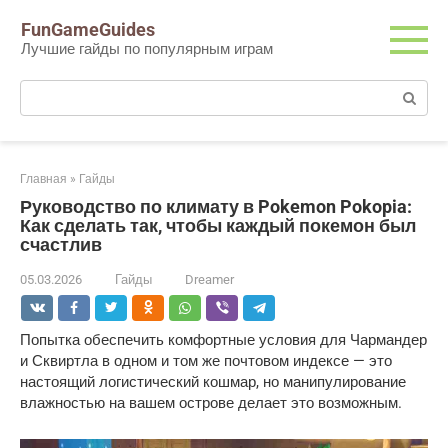
Перейти
FunGameGuides
к
Лучшие гайды по популярным играм
контенту
Поиск:
Главная
»
Гайды
Руководство по климату в Pokemon Pokopia:
Как сделать так, чтобы каждый покемон был
счастлив
05.03.2026
Гайды
Dreamer
Попытка обеспечить комфортные условия для Чармандер 
и Сквиртла в одном и том же почтовом индексе — это 
настоящий логистический кошмар, но манипулирование 
влажностью на вашем острове делает это возможным.