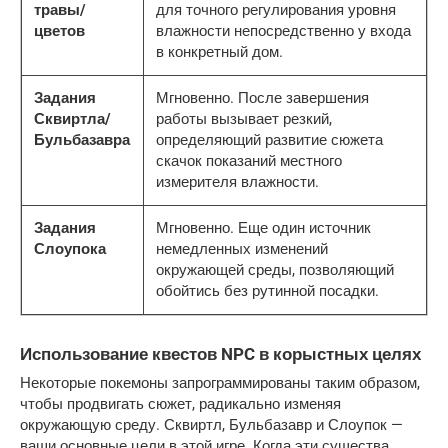
травы/
для точного регулирования уровня
цветов
влажности непосредственно у входа
в конкретный дом.
Задания
Мгновенно. После завершения
Сквиртла/
работы вызывает резкий,
Бульбазавра
определяющий развитие сюжета
скачок показаний местного
измерителя влажности.
Задания
Мгновенно. Еще один источник
Слоупока
немедленных изменений
окружающей среды, позволяющий
обойтись без рутинной посадки.
Использование квестов NPC в корыстных целях
Некоторые покемоны запрограммированы таким образом, 
чтобы продвигать сюжет, радикально изменяя 
окружающую среду. Сквиртл, Бульбазавр и Слоупок — 
ваши основные цели в этой игре. Когда эти существа 