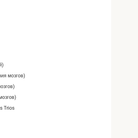
й)
ния мозгов)
озгов)
мозгов)
s Trios