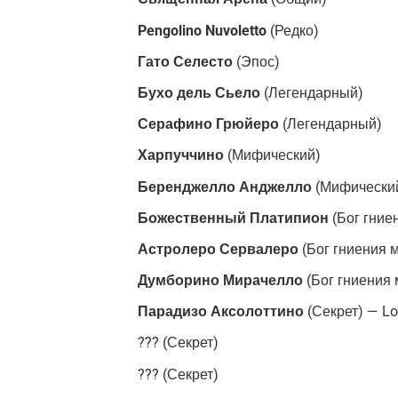
Pengolino Nuvoletto
(Редко)
Гато Селесто
(Эпос)
Бухо дель Сьело
(Легендарный)
Серафино Грюйеро
(Легендарный)
Харпуччино
(Мифический)
Беренджелло Анджелло
(Мифически
Божественный Платипион
(Бог гние
Астролеро Сервалеро
(Бог гниения м
Думборино Мирачелло
(Бог гниения 
Парадизо Аксолоттино
(Секрет) — Lo
??? (Секрет)
??? (Секрет)