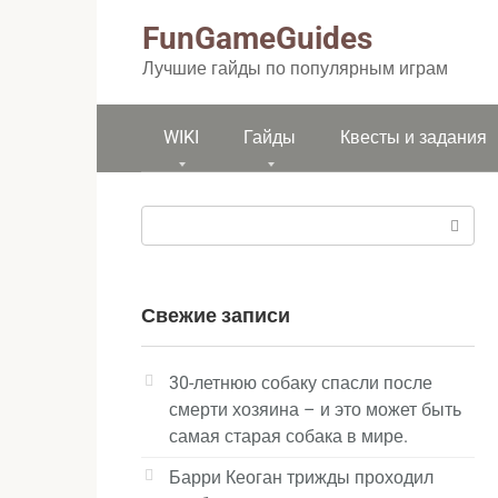
Перейти
FunGameGuides
к
контенту
Лучшие гайды по популярным играм
WIKI
Гайды
Квесты и задания
Поиск:
Свежие записи
30-летнюю собаку спасли после
смерти хозяина – и это может быть
самая старая собака в мире.
Барри Кеоган трижды проходил