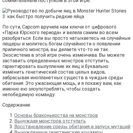
сомнительным поступком в этой игре.
По сути, Capcom вручила нам ключи от цифрового 
«Парка Юрского периода» и велела самим во всем 
разобраться. Если вы просто натыкаетесь на случайные 
пещеры и молитесь богам случайности о появлении 
приличного монстра, вы делаете что-то не так. 
Экосистема в этой игре очень изменчива. Вы можете 
заставить определенных монстров отступить, 
гарантировать вылупление их яиц и буквально 
изменить генетический состав целых видов, 
забрасывая инопланетных существ в чуждые среды 
обитания. Это ужасающая мощь, и я покажу вам, как 
именно ею злоупотреблять, чтобы создать 
непобедимую команду.
Содержание
Основы браконьерства на монстров
Вынуждая монстров отступать
Восстановление среды обитания и запуск мутаций
Вынужденные генетические кошмары