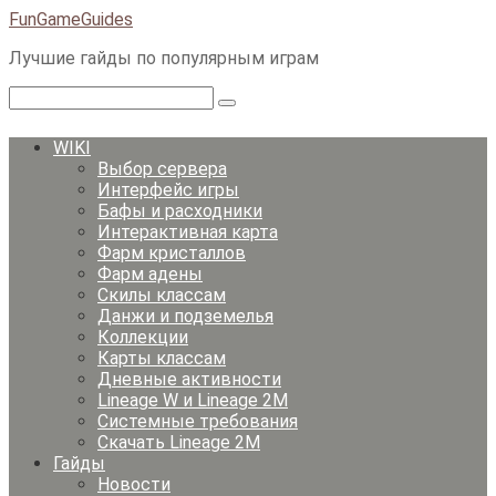
Перейти
FunGameGuides
к
Лучшие гайды по популярным играм
контенту
Поиск:
WIKI
Выбор сервера
Интерфейс игры
Бафы и расходники
Интерактивная карта
Фарм кристаллов
Фарм адены
Скилы классам
Данжи и подземелья
Коллекции
Карты классам
Дневные активности
Lineage W и Lineage 2M
Системные требования
Скачать Lineage 2M
Гайды
Новости