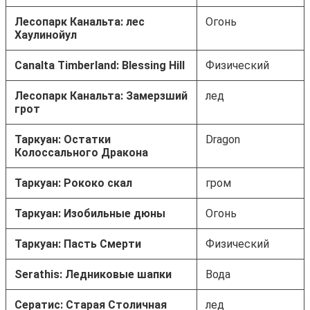
Лесопарк Канальта: лес
Огонь
Хаулинойул
Canalta Timberland: Blessing Hill
Физический
Лесопарк Канальта: Замерзший
лед
грот
Таркуан: Остатки
Dragon
Колоссального Дракона
Таркуан: Рококо скал
гром
Таркуан: Изобильные дюны
Огонь
Таркуан: Пасть Смерти
Физический
Serathis: Ледниковые шапки
Вода
Сератис: Старая Столичная
лед