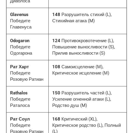
Диаблоса
Glavenus
148
Разрушитель стихий (L),
Победите
Стихийная атака (M)
Главенуса
Odogaron
124
Противокровотечение (L),
Победите
Повышение выносливости (S),
Одогарона
Прилив выносливости (S)
Рат Харт
108
Самоисцеление (М),
Победите
Критическое исцеление (М)
Розовую Ратиан
Rathalos
150
Разрушитель частей (L),
Победите
Усиление огненной атаки (L),
Раталоса
Родство душ (M)
Рат Соул
168
Критический (XL),
Победите
Критическое родство (L), Полный
Розовую Ратиан
(L)