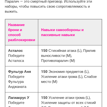
Паралич — это смертный приговор. Используйте эти
наборы, чтобы повысить свою сопротивляемость и
выжить.
Название
брони и
Навыки самообороны и
способ
пассивные навыки
разблокировки
Асталос
150
Стихийная атака (L), Прилив
Победите
выносливости (M),
Асталоса
Противопаралич (M)
Фульгур Аня
150
Экономия предметов (L),
Победите
Усиление атаки грома (L), Слабое
Фульгура
место (M)
Анджаната
Лагиакрус У
150
Усиление атаки грома (L),
Победите
Усиление защиты от всех стихий