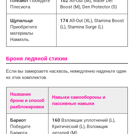
Плезиот
Победите
102
All-Out (M), Water Def
Плесиота
Boost (M), Den Protector (S)
Щупальце
174
All-Out (XL), Stamina Boost
Приобретите
(L), Stamina Surge (L)
материалы
Намиэль.
Броня ледяной стихии
Если вы замерзаете насквозь, немедленно наденьте один
из этих комплектов.
Название
Навыки самообороны и
брони и способ
пассивные навыки
разблокировки
Бариот
160
Взломщик уплотнений (L),
Победите
Критический (L), Взломщик
Бариота
деталей (M)