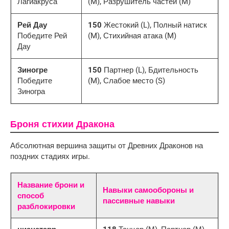
Лагиакруса
(M), Разрушитель частей (M)
Рей Дау
150
Жестокий (L), Полный натиск
Победите Рей
(M), Стихийная атака (M)
Дау
Зиногре
150
Партнер (L), Бдительность
Победите
(M), Слабое место (S)
Зиногра
Броня стихии Дракона
Абсолютная вершина защиты от Древних Драконов на
поздних стадиях игры.
Название брони и
Навыки самообороны и
способ
пассивные навыки
разблокировки