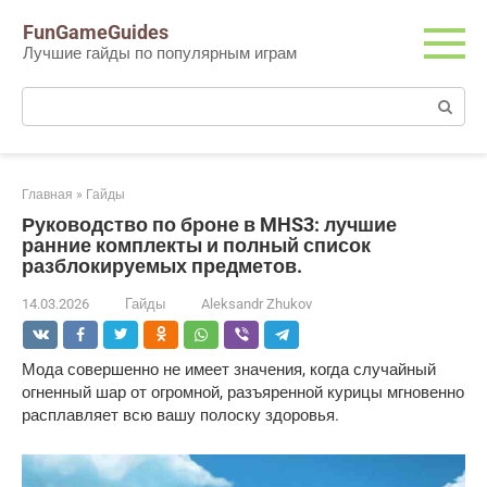
Перейти
FunGameGuides
к
Лучшие гайды по популярным играм
контенту
Поиск:
Главная
»
Гайды
Руководство по броне в MHS3: лучшие
ранние комплекты и полный список
разблокируемых предметов.
14.03.2026
Гайды
Aleksandr Zhukov
Мода совершенно не имеет значения, когда случайный 
огненный шар от огромной, разъяренной курицы мгновенно 
расплавляет всю вашу полоску здоровья.