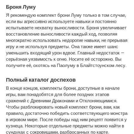
Броня Луму
Я рекомендую комплект брони Луму только в том случае, 
если вы агрессивно используете навыки и постоянно 
испытываете нехватку выносливости. Броня увеличивает 
восстановление выносливости каждый ход, позволяя 
многократно использовать недорогие навыки, не прерывая 
игру и не используя предметы. Она также имеет шанс 
уменьшить входящий урон вдвое. Главный недостаток — 
серьёзная уязвимость к огню. Носите её осторожно. Вы 
получите её, охотясь на Паолуму в Блайтстоунском лесу.
Полный каталог доспехов
В конце концов, комплекты брони, доступные в начале 
игры, вам понадобятся для более поздних этапов 
сражений с Древними Драконами и Отклоняющимися. 
Чтобы разблокировать новый комплект брони, вам, как 
правило, достаточно победить соответствующего монстра 
в игровом мире. После победы над ним рецепт появится у 
кузнеца. Некоторые отдельные предметы можно найти в 
сундуках с сокровищами, разбросанных по карте.