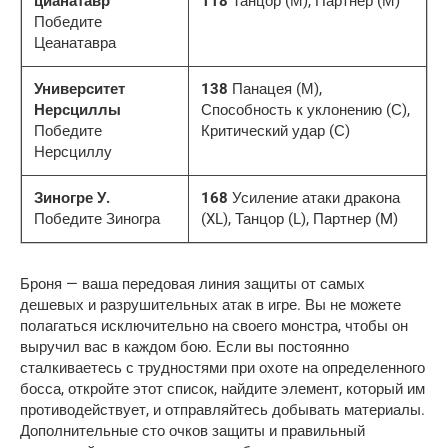
цианатавр
118
Танцор (М), Партнер (М)
Победите
Цеанатавра
Университет
138
Панацея (М),
Нерсциллы
Способность к уклонению (С),
Победите
Критический удар (С)
Нерсциллу
Зиногре У.
168
Усиление атаки дракона
Победите Зиногра
(XL), Танцор (L), Партнер (M)
Броня — ваша передовая линия защиты от самых 
дешевых и разрушительных атак в игре. Вы не можете 
полагаться исключительно на своего монстра, чтобы он 
выручил вас в каждом бою. Если вы постоянно 
сталкиваетесь с трудностями при охоте на определенного 
босса, откройте этот список, найдите элемент, который им 
противодействует, и отправляйтесь добывать материалы. 
Дополнительные сто очков защиты и правильный 