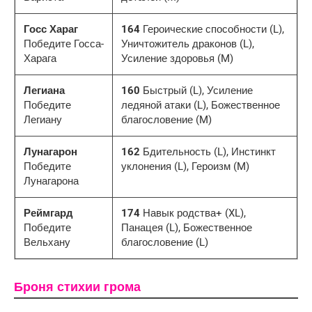
Госс Хараг
164
Героические способности (L),
Победите Госса-
Уничтожитель драконов (L),
Харага
Усиление здоровья (M)
Легиана
160
Быстрый (L), Усиление
Победите
ледяной атаки (L), Божественное
Легиану
благословение (M)
Лунагарон
162
Бдительность (L), Инстинкт
Победите
уклонения (L), Героизм (M)
Лунагарона
Реймгард
174
Навык родства+ (XL),
Победите
Панацея (L), Божественное
Вельхану
благословение (L)
Броня стихии грома