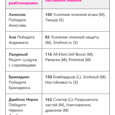
пассивные навыки
разблокировки
Акносом
100
Усиление огненной атаки (M),
Победите
Танцор (S)
Акносома
Аня
Победите
82
Усиление огненной защиты
Анджаната
(M), Злобность (S)
Лазурный
116
All-Elem Def Boost (M),
Рецепт сундука
Panacea (M), Potential (M)
с сокровищами
Брахидиос
150
Бомбардьер (L), Злобный (M),
Победите
Настойчивость (S)
Брахидиоса
Диаблос Нерон
162
Слаггер (L), Разрушитель
Победите
частей (M), Уничтожитель
Чёрного
драконов (M)