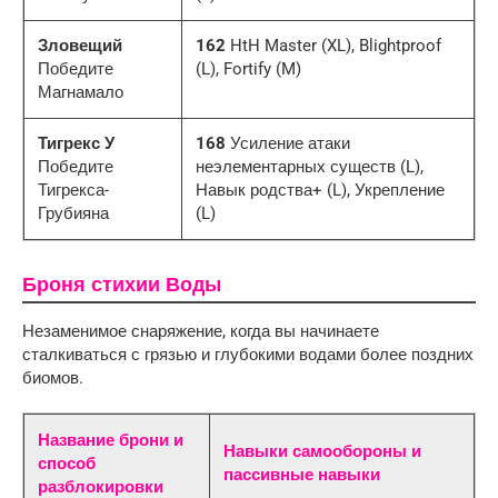
Зловещий
162
HtH Master (XL), Blightproof
Победите
(L), Fortify (M)
Магнамало
Тигрекс У
168
Усиление атаки
Победите
неэлементарных существ (L),
Тигрекса-
Навык родства+ (L), Укрепление
Грубияна
(L)
Броня стихии Воды
Незаменимое снаряжение, когда вы начинаете
сталкиваться с грязью и глубокими водами более поздних
биомов.
Название брони и
Навыки самообороны и
способ
пассивные навыки
разблокировки