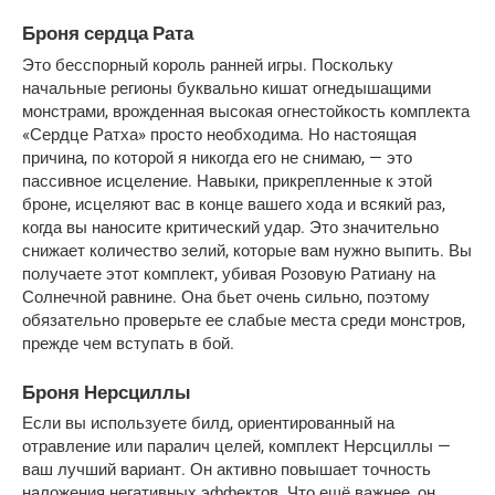
Броня сердца Рата
Это бесспорный король ранней игры. Поскольку 
начальные регионы буквально кишат огнедышащими 
монстрами, врожденная высокая огнестойкость комплекта 
«Сердце Ратха» просто необходима. Но настоящая 
причина, по которой я никогда его не снимаю, — это 
пассивное исцеление. Навыки, прикрепленные к этой 
броне, исцеляют вас в конце вашего хода и всякий раз, 
когда вы наносите критический удар. Это значительно 
снижает количество зелий, которые вам нужно выпить. Вы 
получаете этот комплект, убивая Розовую Ратиану на 
Солнечной равнине. Она бьет очень сильно, поэтому 
обязательно проверьте ее слабые места среди монстров, 
прежде чем вступать в бой.
Броня Нерсциллы
Если вы используете билд, ориентированный на 
отравление или паралич целей, комплект Нерсциллы — 
ваш лучший вариант. Он активно повышает точность 
наложения негативных эффектов. Что ещё важнее, он 