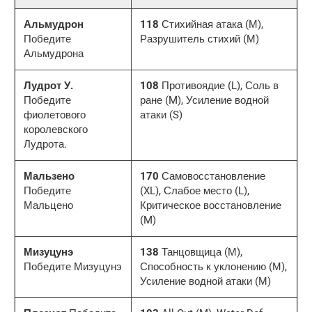
Альмудрон
118
Стихийная атака (М),
Победите
Разрушитель стихий (М)
Альмудрона
Лудрот У.
108
Противоядие (L), Соль в
Победите
ране (M), Усиление водной
фиолетового
атаки (S)
королевского
Лудрота.
Мальзено
170
Самовосстановление
Победите
(XL), Слабое место (L),
Мальцено
Критическое восстановление
(M)
Мизуцунэ
138
Танцовщица (М),
Победите Мизуцунэ
Способность к уклонению (М),
Усиление водной атаки (М)