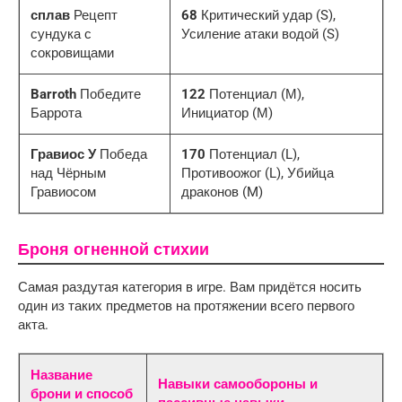
сплав
Рецепт
68
Критический удар (S),
сундука с
Усиление атаки водой (S)
сокровищами
Barroth
Победите
122
Потенциал (М),
Баррота
Инициатор (М)
Гравиос У
Победа
170
Потенциал (L),
над Чёрным
Противоожог (L), Убийца
Гравиосом
драконов (M)
Броня огненной стихии
Самая раздутая категория в игре. Вам придётся носить
один из таких предметов на протяжении всего первого
акта.
Название
Навыки самообороны и
брони и способ