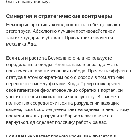
быть в вашу пользу.
Синергия и стратегические контрмеры
Некоторые архетипы колод полностью обесценивают 
этого труса. Абсолютно лучшим противодействием 
тактике «ударил и убежал» Привратника является 
механика Яда.
Если вы играете за Безмолвного или используете 
определённые билды Регента, накопление яда — это 
практически гарантированная победа. Прелесть эффектов 
статуса в этом конкретном бою с боссом в том, что они 
переносятся между фазами. Когда Привратник прячет 
своё гигантское фиолетовое лицо обратно в портал, он 
уносит с собой накопленный яд в пустоту. Вы можете 
полностью сосредоточиться на разрушении парящих 
камней, пока босс медленно тает на заднем плане. К тому 
времени, как вы разрушите барьер и заставите его 
вернуться, яд сделает половину работы за вас.
Если вам не хватает прямого урона, вам придётся в 