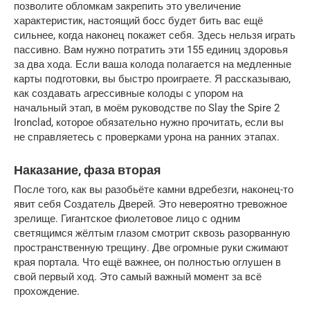
позволите обломкам закрепить это увеличение 
характеристик, настоящий босс будет бить вас ещё 
сильнее, когда наконец покажет себя. Здесь нельзя играть 
пассивно. Вам нужно потратить эти 155 единиц здоровья 
за два хода. Если ваша колода полагается на медленные 
карты подготовки, вы быстро проиграете. Я рассказываю, 
как создавать агрессивные колоды с упором на 
начальный этап, в моём руководстве по Slay the Spire 2 
Ironclad, которое обязательно нужно прочитать, если вы 
не справляетесь с проверками урона на ранних этапах.
Наказание, фаза вторая
После того, как вы разобьёте камни вдребезги, наконец-то 
явит себя Создатель Дверей. Это невероятно тревожное 
зрелище. Гигантское фиолетовое лицо с одним 
светящимся жёлтым глазом смотрит сквозь разорванную 
пространственную трещину. Две огромные руки сжимают 
края портала. Что ещё важнее, он полностью оглушен в 
свой первый ход. Это самый важный момент за всё 
прохождение.