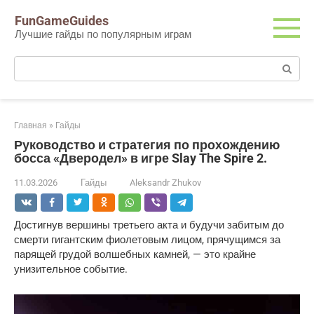
Перейти
FunGameGuides
к
Лучшие гайды по популярным играм
контенту
Поиск:
Главная
»
Гайды
Руководство и стратегия по прохождению
босса «Дверодел» в игре Slay The Spire 2.
11.03.2026
Гайды
Aleksandr Zhukov
Достигнув вершины третьего акта и будучи забитым до 
смерти гигантским фиолетовым лицом, прячущимся за 
парящей грудой волшебных камней, — это крайне 
унизительное событие.