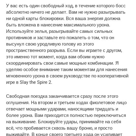
У вас есть один свободный ход, в течение которого босс 
абсолютно ничего не делает. Вам не нужно разыгрывать 
ни одной карты блокировки. Вся ваша энергия должна 
быть вложена в нанесение максимального урона. 
Используйте зелья, разыгрывайте самых сильных 
противников и заставьте его пожалеть о том, что он 
высунул свою уродливую голову из этого 
пространственного разрыва. Если вы играете с другом, 
это именно тот момент, когда вам обоим нужно 
скоординировать свои самые мощные комбинации. Я 
уделяю особое внимание таким моментам для нанесения 
мгновенного урона в своем руководстве по кооперативной 
игре в Slay the Spire 2.
Свободная поездка заканчивается сразу после этого 
оглушения. На втором и третьем ходах фиолетовое лицо 
отвечает мощными ударами, наносящими тридцать и 
более урона. Вам приходится полностью переключиться 
на выживание. Блокируйте удары, принимайте на себя 
всё, что пробивается сквозь вашу броню, и просто 
выживайте. В конце своего третьего хода он усиливает 