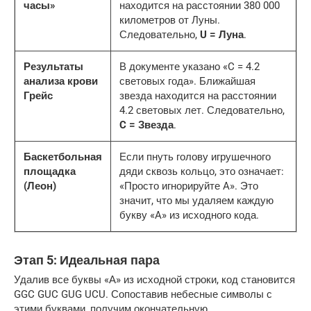
часы»
находится на расстоянии 380 000
километров от Луны.
Следовательно,
U = Луна
.
Результаты
В документе указано «C = 4.2
анализа крови
световых года». Ближайшая
Грейс
звезда находится на расстоянии
4.2 световых лет. Следовательно,
C = Звезда
.
Баскетбольная
Если пнуть голову игрушечного
площадка
дяди сквозь кольцо, это означает:
(Леон)
«Просто игнорируйте A». Это
значит, что мы удаляем каждую
букву «A» из исходного кода.
Этап 5: Идеальная пара
Удалив все буквы «А» из исходной строки, код становится 
GGC GUC GUG UCU. Сопоставив небесные символы с 
этими буквами, получим окончательную 