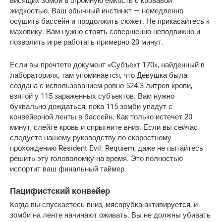
висящих зомби в огромную емкость с кровавой 
жидкостью. Ваш обычный инстинкт — немедленно 
осушить бассейн и продолжить сюжет. Не прикасайтесь к 
маховику. Вам нужно стоять совершенно неподвижно и 
позволить игре работать примерно 20 минут.
Если вы прочтете документ «Субъект 170», найденный в 
лабораториях, там упоминается, что Девушка была 
создана с использованием ровно 524.3 литров крови, 
взятой у 115 зараженных субъектов. Вам нужно 
буквально дождаться, пока 115 зомби упадут с 
конвейерной ленты в бассейн. Как только истечет 20 
минут, слейте кровь и спрыгните вниз. Если вы сейчас 
следуете нашему руководству по скоростному 
прохождению Resident Evil: Requiem, даже не пытайтесь 
решить эту головоломку на время. Это полностью 
испортит ваш финальный таймер.
Пацифистский конвейер
Когда вы спускаетесь вниз, мясорубка активируется, и 
зомби на ленте начинают оживать. Вы не должны убивать 