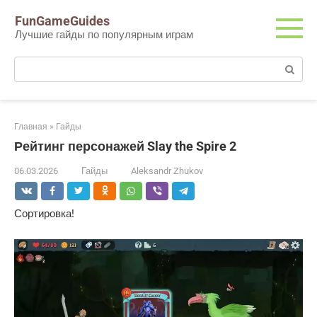
Перейти
FunGameGuides
к
Лучшие гайды по популярным играм
контенту
Поиск:
Главная
»
Гайды
Рейтинг персонажей Slay the Spire 2
06.03.2026
Гайды
Aleksandr Zhukov
Сортировка!