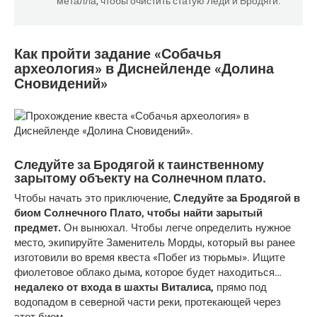
металла, чтобы очистить статую Леди и Бродяги.
Как пройти задание «Собачья
археология» в Диснейленде «Долина
Сновидений»
Следуйте за Бродягой к таинственному
зарытому объекту на Солнечном плато.
Чтобы начать это приключение,
Следуйте за Бродягой в
биом Солнечного Плато, чтобы найти зарытый
предмет.
Он вынюхал. Чтобы легче определить нужное
место, экипируйте Заменитель Морды, который вы ранее
изготовили во время квеста «Побег из тюрьмы». Ищите
фиолетовое облако дыма, которое будет находиться…
недалеко от входа в шахты Виталиса,
прямо под
водопадом в северной части реки, протекающей через
этот биом.