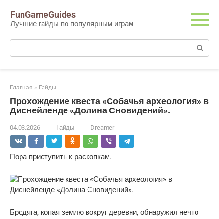
Перейти
FunGameGuides
к
Лучшие гайды по популярным играм
контенту
Поиск:
Главная
»
Гайды
Прохождение квеста «Собачья археология» в
Диснейленде «Долина Сновидений».
04.03.2026
Гайды
Dreamer
Пора приступить к раскопкам.
Бродяга, копая землю вокруг деревни, обнаружил нечто