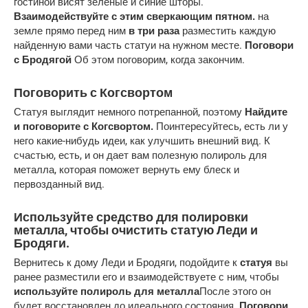
гостиной висят зелёные и синие шторы.
Взаимодействуйте с этим сверкающим пятном.
на
земле прямо перед ним
в три раза
разместить каждую
найденную вами часть статуи на нужном месте.
Поговори
с Бродягой
Об этом поговорим, когда закончим.
Поговорить с Когсвортом
Статуя выглядит немного потрепанной, поэтому
Найдите
и поговорите с Когсвортом.
Поинтересуйтесь, есть ли у
него какие-нибудь идеи, как улучшить внешний вид. К
счастью, есть, и он дает вам полезную полироль для
металла, которая поможет вернуть ему блеск и
первозданный вид.
Используйте средство для полировки
металла, чтобы очистить статую Леди и
Бродяги.
Вернитесь к дому Леди и Бродяги, подойдите к
статуя
вы
ранее разместили его и взаимодействуете с ним, чтобы
используйте полироль для металла
После этого он
будет восстановлен до идеального состояния.
Поговори