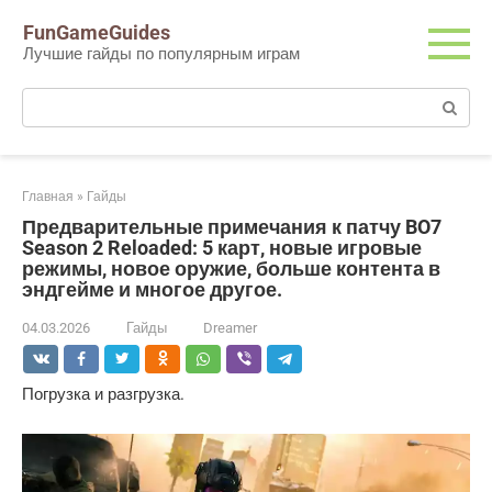
Перейти
FunGameGuides
к
Лучшие гайды по популярным играм
контенту
Поиск:
Главная
»
Гайды
Предварительные примечания к патчу BO7
Season 2 Reloaded: 5 карт, новые игровые
режимы, новое оружие, больше контента в
эндгейме и многое другое.
04.03.2026
Гайды
Dreamer
Погрузка и разгрузка.