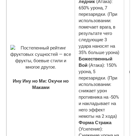
ледник
(Атака):
650% урона, 7
перезарядки. (При
использовании:
помечает врага, в
результате чего
следующие 3
удара наносят на
35% больше урона)
Божественный
Вой
(Атака): 150%
урона, 5
ми
перезарядки. (При
Ину Ину но Ми: Окучи но
использовании:
Маками
снижает урон
противника на -50%
и накладывает на
него эффект
немоты на 2 хода)
Форма Стража
(Усиление):
Снижение урона на