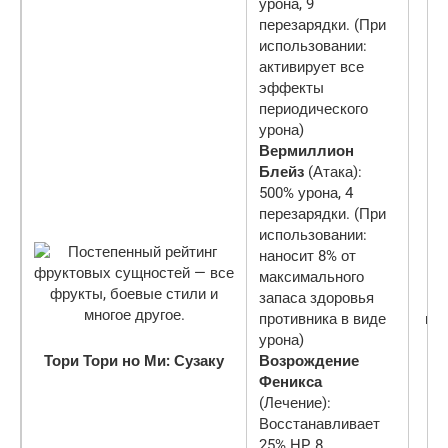
урона, 9
перезарядки. (При
использовании:
активирует все
эффекты
периодического
урона)
Вермиллион
Блейз
(Атака):
500% урона, 4
перезарядки. (При
использовании:
наносит 8% от
максимального
запаса здоровья
противника в виде
ми
урона)
Тори Тори но Ми: Сузаку
Возрождение
Феникса
(Лечение):
Восстанавливает
25% HP, 8