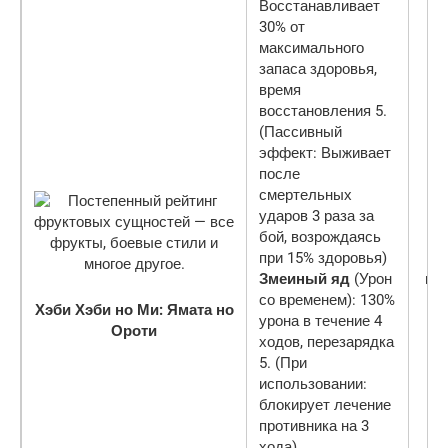
Восстанавливает
30% от
максимального
запаса здоровья,
время
восстановления 5.
(Пассивный
эффект: Выживает
после
смертельных
ударов 3 раза за
бой, возрождаясь
при 15% здоровья)
Змеиный яд
(Урон
ми
со временем): 130%
Хэби Хэби но Ми: Ямата но
урона в течение 4
Ороти
ходов, перезарядка
5. (При
использовании:
блокирует лечение
противника на 3
хода)