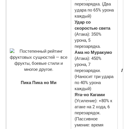
перезарядка. (Два
удара по 65% урона
каждый)
Удар со
скоростью света
(Атака): 350%
урона, 5
перезарядка.
Ама но Муракумо
(Атака): 450%
урона, 7
перезарядки.
Ле
(Наносит три удара
Пика Пика но Ми
по 40% урона
каждый)
Ята-но Кагами
(Усиление): +80% к
атаке на 2 хода, 6
перезарядок.
(Пассивное
умение: время