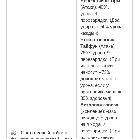
Небесный шторм
(Атака): 400%
урона, 4
перезарядка. (Два
удара по 60% урона
каждый)
Божественный
Тайфун
(Атака):
750% урона, 9
перезарядки. (При
использовании:
наносит +75%
дополнительного
урона, если у
противника меньше
30% здоровья)
Ветровая завеса
(Усиление): -60%
входящего урона
на 4 хода, 7
перезарядки. (При
использовании: