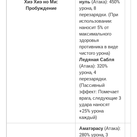
Хиэ Хиэ но Ми:
нуль
(Атака): 450%
Пробуждение
урона, 8
перезарядки. (При
использовании:
наносит 5% от
максимального
здоровья
противника в виде
чистого урона)
Ледяная Сабля
(Атака): 320%
урона, 4
перезарядки.
(Пассивный
эффект: Помечает
врага, следующие 3
удара наносят
+25% урона
каждый)
Аматэрасу
(Атака):
280% урона, 3