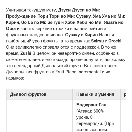
Учитывая текущую мету,
Дзуси Дзуси но Ми:
Пробуждение
,
Тори Тори но Ми: Сузаку
,
Ума Ума но Ми:
Кирин
,
Uo Uo no Mi: Seiryu
и
Хэби Хэби но Ми: Ямата но
Ороти
занять верхние строчки в нашем рейтинге
фруктовых плодов дьявола.
Сузаку
и
Кирин
Наносят
наибольший урон фрукты, в то время как
Seiryu
и
Orochi
Они великолепно справляются с поддержкой. В то же
время,
Zushi
В целом, он невероятно силен, особенно в
сюжетном плане, и его гораздо проще получить, поскольку
это легендарный Дьявольский фрукт. Вот список всех
Дьявольских фруктов в Fruit Piece Incremental и их
навыков:
Дьявол фруктов
Навыки и умения
рар
Баджранг Ган
(Атака): 600%
урона, 8
перезарядки. (При
использовании: