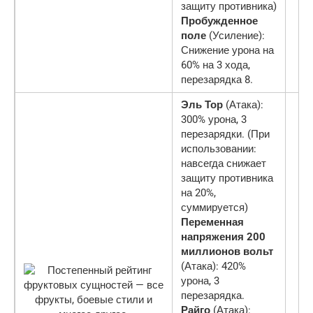
защиту противника)
Пробужденное
поле
(Усиление):
Снижение урона на
60% на 3 хода,
перезарядка 8.
Эль Тор
(Атака):
300% урона, 3
перезарядки. (При
использовании:
навсегда снижает
защиту противника
на 20%,
суммируется)
Переменная
напряжения 200
миллионов вольт
(Атака): 420%
урона, 3
перезарядка.
Райго
(Атака):