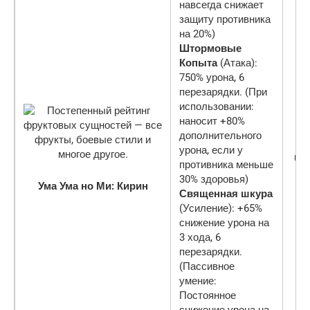
навсегда снижает
защиту противника
на 20%)
Штормовые
Копыта
(Атака):
750% урона, 6
перезарядки. (При
использовании:
наносит +80%
дополнительного
урона, если у
ми
противника меньше
30% здоровья)
Ума Ума но Ми: Кирин
Священная шкура
(Усиление): +65%
снижение урона на
3 хода, 6
перезарядки.
(Пассивное
умение:
Постоянное
снижение урона на