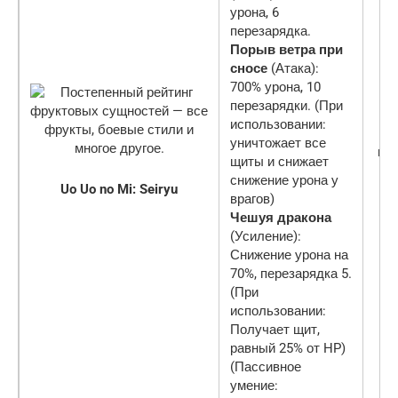
урона, 6
перезарядка.
Порыв ветра при
сносе
(Атака):
700% урона, 10
перезарядки. (При
использовании:
уничтожает все
ми
щиты и снижает
снижение урона у
Uo Uo no Mi: Seiryu
врагов)
Чешуя дракона
(Усиление):
Снижение урона на
70%, перезарядка 5.
(При
использовании:
Получает щит,
равный 25% от HP)
(Пассивное
умение: