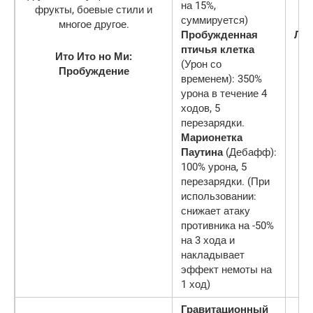
на 15%,
суммируется)
Пробужденная
Ле
птичья клетка
Ито Ито но Ми:
(Урон со
Пробуждение
временем): 350%
урона в течение 4
ходов, 5
перезарядки.
Марионетка
Паутина
(Дебафф):
100% урона, 5
перезарядки. (При
использовании:
снижает атаку
противника на -50%
на 3 хода и
накладывает
эффект немоты на
1 ход)
Гравитационный