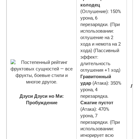
колодец
(Оглушение): 150%
урона, 6
перезарядки. (При
использовании:
оглушение на 2
хода и немота на 2
хода) (Пассивный
эффект:
длительность
оглушения +1 ход)
Гравитонный
удар
(Атака): 350%
Ле
урона, 4
Дзуси Дзуси но Ми:
перезарядка.
Пробуждение
Сжатие пустот
(Атака): 470%
урона, 7
перезарядки. (При
использовании:
игнорирует всю