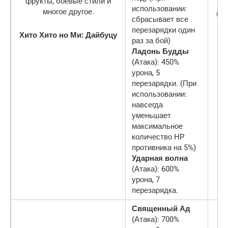
использовании:
ми
сбрасывает все
перезарядки один
Хито Хито но Ми: Дайбуцу
раз за бой)
Ладонь Будды
(Атака): 450%
урона, 5
перезарядки. (При
использовании:
навсегда
уменьшает
максимальное
количество HP
противника на 5%)
Ударная волна
(Атака): 600%
урона, 7
перезарядка.
Священный Ад
(Атака): 700%