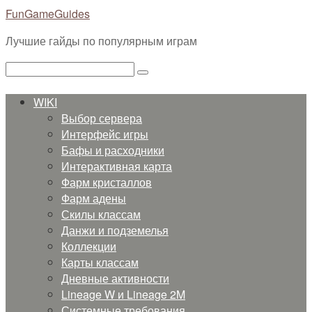
Перейти
FunGameGuides
к
Лучшие гайды по популярным играм
контенту
Поиск:
WIKI
Выбор сервера
Интерфейс игры
Бафы и расходники
Интерактивная карта
Фарм кристаллов
Фарм адены
Скилы классам
Данжи и подземелья
Коллекции
Карты классам
Дневные активности
Lineage W и Lineage 2M
Системные требования