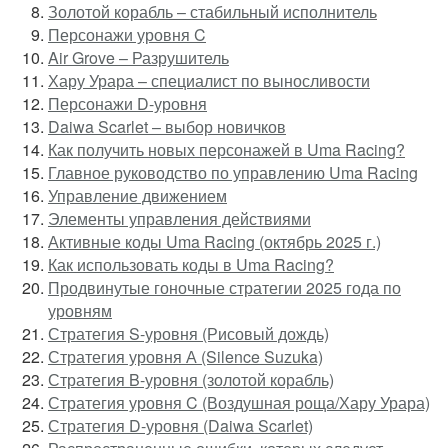
Золотой корабль – стабильный исполнитель
Персонажи уровня C
Air Grove – Разрушитель
Хару Урара – специалист по выносливости
Персонажи D-уровня
Daiwa Scarlet – выбор новичков
Как получить новых персонажей в Uma Racing?
Главное руководство по управлению Uma Racing
Управление движением
Элементы управления действиями
Активные коды Uma Racing (октябрь 2025 г.)
Как использовать коды в Uma Racing?
Продвинутые гоночные стратегии 2025 года по
уровням
Стратегия S-уровня (Рисовый дождь)
Стратегия уровня А (Silence Suzuka)
Стратегия B-уровня (золотой корабль)
Стратегия уровня C (Воздушная роща/Хару Урара)
Стратегия D-уровня (Daiwa Scarlet)