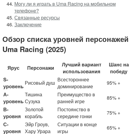
Могу ли я играть в Uma Racing на мобильном
телефоне?
Связанные ресурсы
Заключение
Обзор списка уровней персонажей
Uma Racing (2025)
Лучший вариант
Шанс на
Ярус
Персонажи
использования
победу
S-
Всестороннее
Рисовый душ
95% +
уровень
доминирование
А-
Тишина
Преимущество в
85% +
уровень
Сузука
ранней игре
В-
Золотой
Постоянство в
75% +
уровня
корабль
середине гонки
С-
Эйр Гроув,
Ситуации в конце
65% +
уровня
Хару Урара
игры