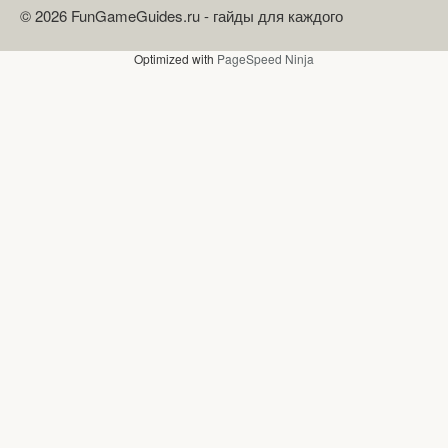
© 2026 FunGameGuides.ru - гайды для каждого
Optimized with
PageSpeed Ninja