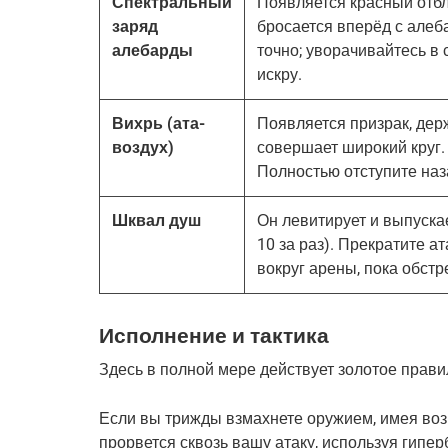
Спектральный
Появляется красный отбле
заряд
бросается вперёд с алеб
алебарды
точно; уворачивайтесь в 
искру.
Вихрь (ата-
Появляется призрак, дер
воздух)
совершает широкий круг.
Полностью отступите наз
Шквал душ
Он левитирует и выпуска
10 за раз). Прекратите а
вокруг арены, пока обстр
Исполнение и тактика
Здесь в полной мере действует золотое прави
Если вы трижды взмахнете оружием, имея возм
прорвется сквозь вашу атаку, используя гипер