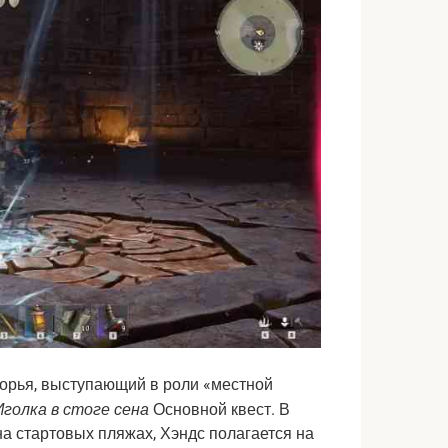
рья, выступающий в роли «местной 
Иголка в стоге сена
 Основной квест. В 
а стартовых пляжах, Хэндс полагается на 