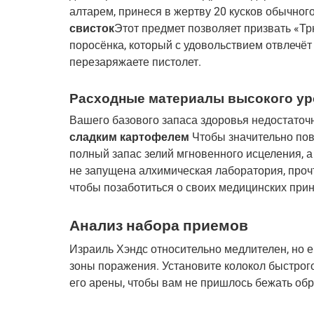
алтарем, принеся в жертву 20 кусков обычного
свисток
Этот предмет позволяет призвать «Тр
поросёнка, который с удовольствием отвлечёт 
перезаряжаете пистолет.
Расходные материалы высокого ур
Вашего базового запаса здоровья недостаточн
сладким картофелем
 Чтобы значительно пов
полный запас зелий мгновенного исцеления, а
не запущена алхимическая лаборатория, прочт
чтобы позаботиться о своих медицинских при
Анализ набора приемов
Израиль Хэндс относительно медлителен, но е
зоны поражения. Установите колокол быстрог
его арены, чтобы вам не пришлось бежать обр