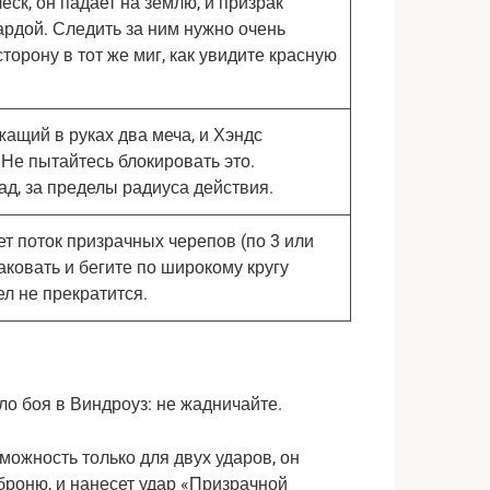
ск, он падает на землю, и призрак
ардой. Следить за ним нужно очень
сторону в тот же миг, как увидите красную
жащий в руках два меча, и Хэндс
 Не пытайтесь блокировать это.
ад, за пределы радиуса действия.
ет поток призрачных черепов (по 3 или
таковать и бегите по широкому кругу
ел не прекратится.
ло боя в Виндроуз: не жадничайте.
ожность только для двух ударов, он 
броню, и нанесет удар «Призрачной 