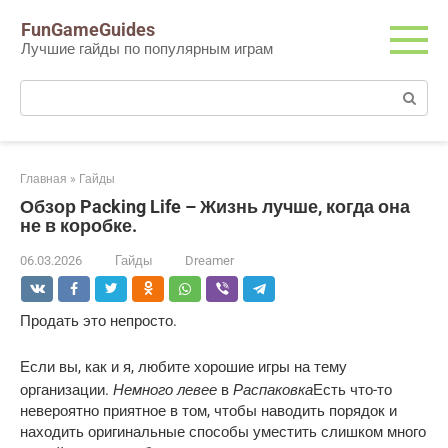
Перейти
FunGameGuides
к
Лучшие гайды по популярным играм
контенту
Поиск:
Главная
»
Гайды
Обзор Packing Life – Жизнь лучше, когда она
не в коробке.
06.03.2026
Гайды
Dreamer
Продать это непросто.
Если вы, как и я, любите хорошие игры на тему
Немного левее
Распаковка
организации.
в
Есть что-то
невероятно приятное в том, чтобы наводить порядок и
находить оригинальные способы уместить слишком много