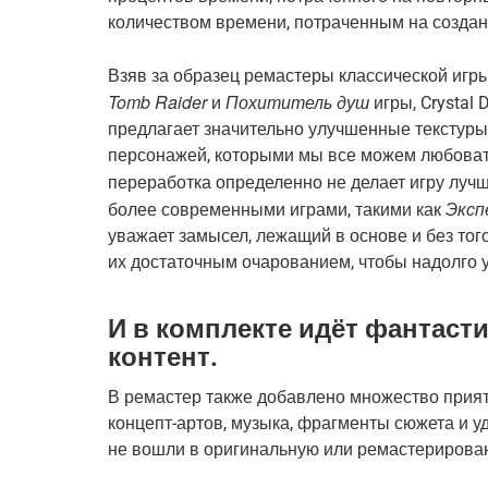
количеством времени, потраченным на создан
Взяв за образец ремастеры классической игры 
Tomb Raider
Похититель душ
и
игры, Crystal
предлагает значительно улучшенные текстур
персонажей, которыми мы все можем любоват
переработка определенно не делает игру луч
Эксп
более современными играми, такими как
уважает замысел, лежащий в основе и без тог
их достаточным очарованием, чтобы надолго у
И в комплекте идёт фантас
контент.
В ремастер также добавлено множество прият
концепт-артов, музыка, фрагменты сюжета и у
не вошли в оригинальную или ремастерирова