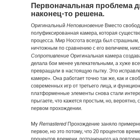
Первоначальная проблема д
наконец-то решена.
Неповиновение
Оригинальный
Вместо свобод
полуфиксированная камера, которая существе
процесса. Мир Носгота всегда был страшным, 
ничтожным по сравнению с его величием, нико
Сопротивление
Оригинальная камера создав
делала бои менее увлекательными, а хуже в
превращали в настоящую пытку. Это исправл
камере». Она работает точно так же, как и св
современных игр от третьего лица, и функцион
платформенные элементы снова стали интерес
прыгаете, что кажется простым, но, вероятно,
первом прохождении.
Remastered
My
Прохождение заняло примерно 
первое, но это потому, что 20 процентов врем
процентов времени, потраченного на повтор