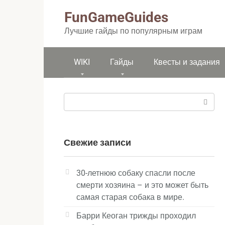
Перейти
FunGameGuides
к
контенту
Лучшие гайды по популярным играм
WIKI
Гайды
Квесты и задания
Поиск:
Свежие записи
30-летнюю собаку спасли после
смерти хозяина – и это может быть
самая старая собака в мире.
Барри Кеоган трижды проходил