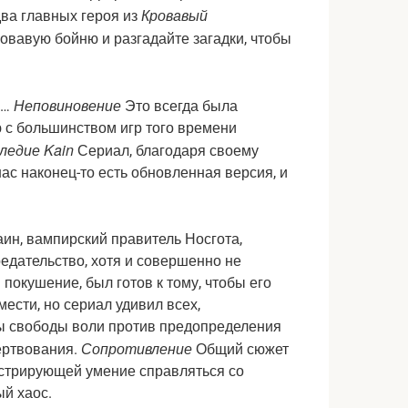
Кровавый
два главных героя из
овавую бойню и разгадайте загадки, чтобы
Неповиновение
г…
Это всегда была
 с большинством игр того времени
ледие Kain
Сериал, благодаря своему
ас наконец-то есть обновленная версия, и
аин, вампирский правитель Носгота,
едательство, хотя и совершенно не
 покушение, был готов к тому, чтобы его
ести, но сериал удивил всех,
ы свободы воли против предопределения
Сопротивление
ертвования.
Общий сюжет
стрирующей умение справляться со
ый хаос.