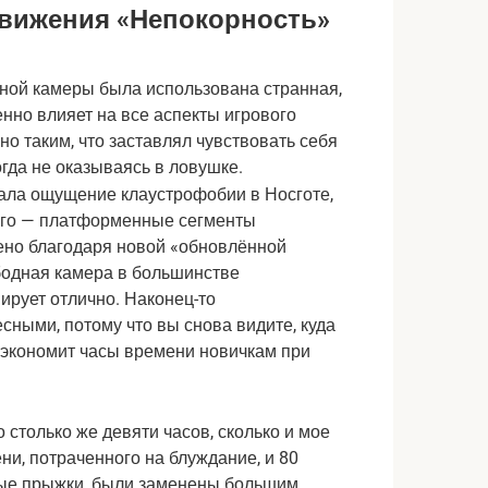
вижения «Непокорность»
ной камеры была использована странная,
нно влияет на все аспекты игрового
но таким, что заставлял чувствовать себя
гда не оказываясь в ловушке.
ала ощущение клаустрофобии в Носготе,
сего — платформенные сегменты
ено благодаря новой «обновлённой
ободная камера в большинстве
ирует отлично. Наконец-то
ными, потому что вы снова видите, куда
 сэкономит часы времени новичкам при
столько же девяти часов, сколько и мое
ени, потраченного на блуждание, и 80
ные прыжки, были заменены большим