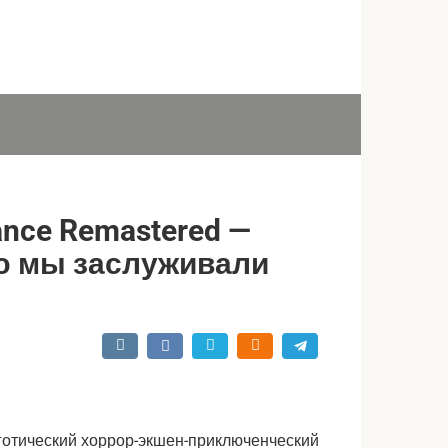
iance Remastered —
ую мы заслуживали
готический хоррор-экшен-приключенческий