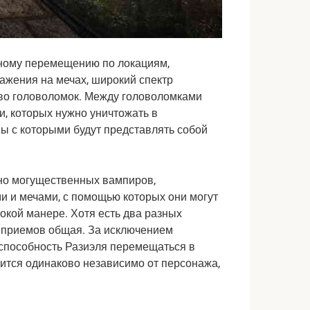
дному перемещению по локациям,
ажения на мечах, широкий спектр
во головоломок. Между головоломками
и, которых нужно уничтожать в
ы с которыми будут представлять собой
тно могущественных вампиров,
 и мечами, с помощью которых они могут
окой манере. Хотя есть два разных
х приемов общая. За исключением
 способность Разиэля перемещаться в
дится одинаково независимо от персонажа,