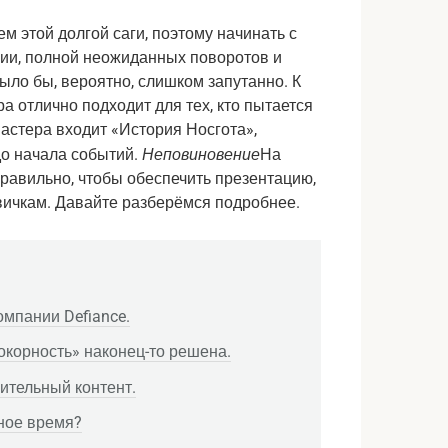
м этой долгой саги, поэтому начинать с
ории, полной неожиданных поворотов и
было бы, вероятно, слишком запутанно. К
ра отлично подходит для тех, кто пытается
астера входит «История Носгота»,
Неповиновение
до начала событий.
На
правильно, чтобы обеспечить презентацию,
овичкам. Давайте разберёмся подробнее.
омпании Defiance.
корность» наконец-то решена.
ительный контент.
нное время?