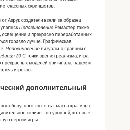
ие классных скриншотов.
от Aspyr, создатели взяли за образец
Неповиновение
 Dynamics
Ремастер также
ы, освещение и прекрасно переработанных
ься гораздо лучше. Графическая
Неповиновение
ше.
визуально сравним с
едиция 33
С точки зрения реализма, игра
о прекрасных моделей оригинала, наделяя
влечь игроков.
тический дополнительный
ного бонусного контента: масса красивых
дивительное количество уровней, которые
нную версии игры.