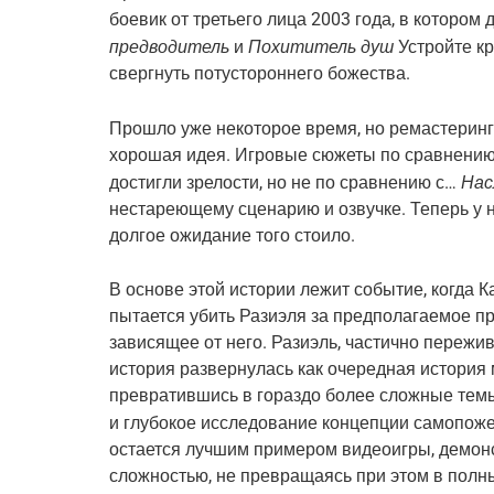
боевик от третьего лица 2003 года, в котором 
предводитель
Похититель душ
и
Устройте кр
свергнуть потустороннего божества.
Прошло уже некоторое время, но ремастерин
хорошая идея. Игровые сюжеты по сравнению
Нас
достигли зрелости, но не по сравнению с…
нестареющему сценарию и озвучке. Теперь у н
долгое ожидание того стоило.
В основе этой истории лежит событие, когда К
пытается убить Разиэля за предполагаемое пр
зависящее от него. Разиэль, частично пережив
история развернулась как очередная история м
превратившись в гораздо более сложные тем
и глубокое исследование концепции самопож
остается лучшим примером видеоигры, демон
сложностью, не превращаясь при этом в полн