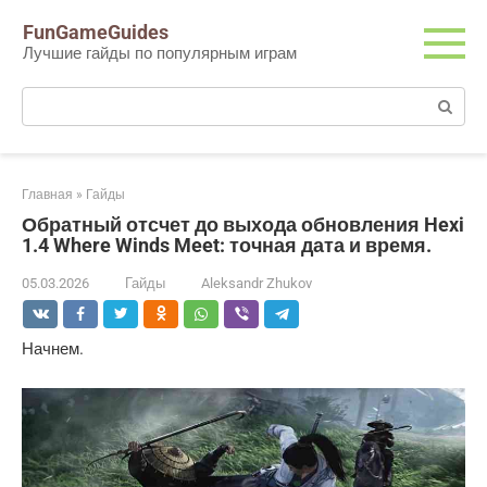
Перейти
FunGameGuides
к
Лучшие гайды по популярным играм
контенту
Поиск:
Главная
»
Гайды
Обратный отсчет до выхода обновления Hexi
1.4 Where Winds Meet: точная дата и время.
05.03.2026
Гайды
Aleksandr Zhukov
Начнем.