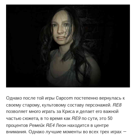
Однако после той игры Capcom постепенно вернулась к
RE8
своему старому, культовому составу персонажей.
позволяет много играть за Криса и делает его важной
RE9
частью сюжета, в то время как
по сути, это 50
Ремейк RE4
процентов
Леон находится в центре
внимания. Однако лучшие моменты во всех трех играх —