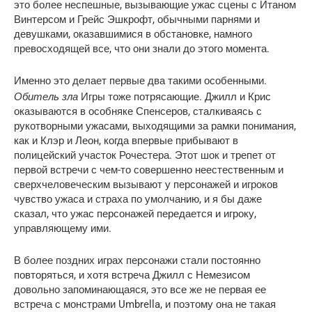
это более неспешные, вызывающие ужас сцены с Итаном
Винтерсом и Грейс Эшкрофт, обычными парнями и
девушками, оказавшимися в обстановке, намного
превосходящей все, что они знали до этого момента.
Именно это делает первые два такими особенными.
Обитель зла
Игры тоже потрясающие. Джилл и Крис
оказываются в особняке Спенсеров, сталкиваясь с
рукотворными ужасами, выходящими за рамки понимания,
как и Клэр и Леон, когда впервые прибывают в
полицейский участок Рочестера. Этот шок и трепет от
первой встречи с чем-то совершенно неестественным и
сверхчеловеческим вызывают у персонажей и игроков
чувство ужаса и страха по умолчанию, и я бы даже
сказал, что ужас персонажей передается и игроку,
управляющему ими.
В более поздних играх персонажи стали постоянно
повторяться, и хотя встреча Джилл с Немезисом
довольно запоминающаяся, это все же не первая ее
встреча с монстрами Umbrella, и поэтому она не такая