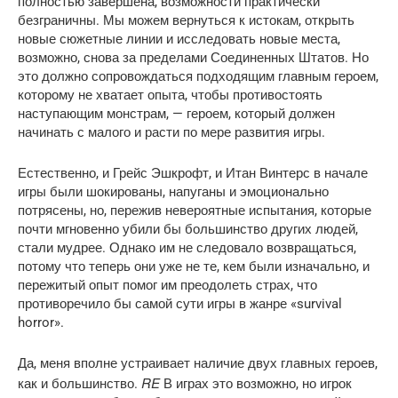
полностью завершена, возможности практически
безграничны. Мы можем вернуться к истокам, открыть
новые сюжетные линии и исследовать новые места,
возможно, снова за пределами Соединенных Штатов. Но
это должно сопровождаться подходящим главным героем,
которому не хватает опыта, чтобы противостоять
наступающим монстрам, — героем, который должен
начинать с малого и расти по мере развития игры.
Естественно, и Грейс Эшкрофт, и Итан Винтерс в начале
игры были шокированы, напуганы и эмоционально
потрясены, но, пережив невероятные испытания, которые
почти мгновенно убили бы большинство других людей,
стали мудрее. Однако им не следовало возвращаться,
потому что теперь они уже не те, кем были изначально, и
пережитый опыт помог им преодолеть страх, что
противоречило бы самой сути игры в жанре «survival
horror».
Да, меня вполне устраивает наличие двух главных героев,
RE
как и большинство.
В играх это возможно, но игрок