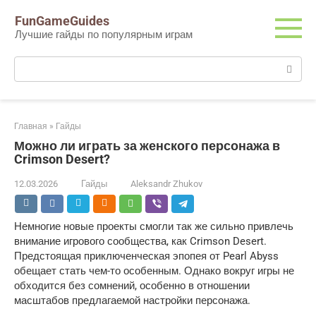
Перейти
FunGameGuides
к
Лучшие гайды по популярным играм
контенту
Поиск:
Главная
»
Гайды
Можно ли играть за женского персонажа в
Crimson Desert?
12.03.2026
Гайды
Aleksandr Zhukov
Немногие новые проекты смогли так же сильно привлечь
внимание игрового сообщества, как Crimson Desert.
Предстоящая приключенческая эпопея от Pearl Abyss
обещает стать чем-то особенным. Однако вокруг игры не
обходится без сомнений, особенно в отношении
масштабов предлагаемой настройки персонажа.