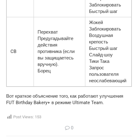
Заблокировать
Быстрый шаг
Жокей
Заблокировать
Перехват
Воздушная
Предугадывайте
крепость
действия
Быстрый шаг
CB
противника (если
Слайд-шоу
вы защищаетесь
Тики Така
вручную).
Запрос
Борец
пользователя
неослабевающий
Вот краткое объяснение того, как работают улучшения
FUT Birthday Bakery+ в режиме Ultimate Team.
Post Views:
153
0