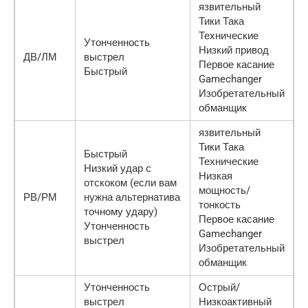
язвительный
Тики Така
Технические
Утонченность
Низкий привод
ДВ/ЛМ
выстрел
Первое касание
Быстрый
Gamechanger
Изобретательный
обманщик
язвительный
Тики Така
Быстрый
Технические
Низкий удар с
Низкая
отскоком (если вам
мощность/
РВ/РМ
нужна альтернатива
тонкость
точному удару)
Первое касание
Утонченность
Gamechanger
выстрел
Изобретательный
обманщик
Утонченность
Острый/
выстрел
Низкоактивный