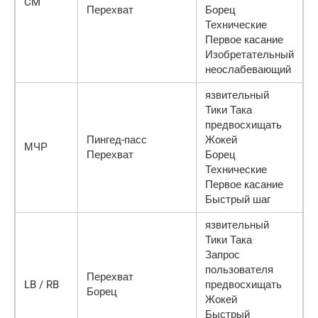
CM
Перехват
Борец
Технические
Первое касание
Изобретательный
неослабевающий
язвительный
Тики Така
предвосхищать
Пингед-пасс
Жокей
МЧР
Перехват
Борец
Технические
Первое касание
Быстрый шаг
язвительный
Тики Така
Запрос
пользователя
Перехват
LB / RB
предвосхищать
Борец
Жокей
Быстрый