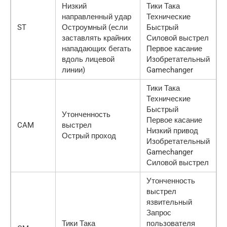
Низкий
Тики Така
направленный удар
Технические
ST
Остроумный (если
Быстрый
заставлять крайних
Силовой выстрел
нападающих бегать
Первое касание
вдоль лицевой
Изобретательный
линии)
Gamechanger
Тики Така
Технические
Быстрый
Утонченность
Первое касание
CAM
выстрел
Низкий привод
Острый проход
Изобретательный
Gamechanger
Силовой выстрел
Утонченность
выстрел
язвительный
Запрос
Тики Така
пользователя