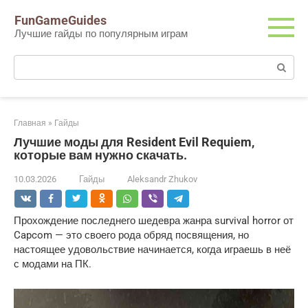
Перейти
FunGameGuides
к
Лучшие гайды по популярным играм
контенту
Поиск:
Главная
»
Гайды
Лучшие моды для Resident Evil Requiem,
которые вам нужно скачать.
10.03.2026
Гайды
Aleksandr Zhukov
Прохождение последнего шедевра жанра survival horror от 
Capcom — это своего рода обряд посвящения, но 
настоящее удовольствие начинается, когда играешь в неё 
с модами на ПК.