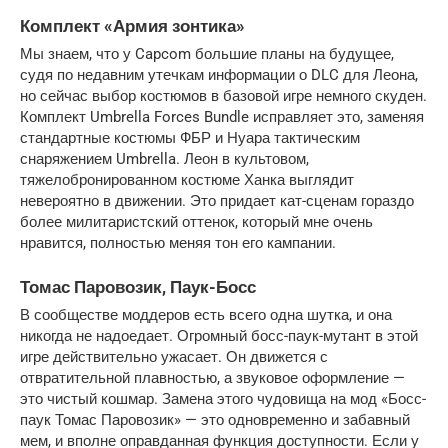
Комплект «Армия зонтика»
Мы знаем, что у Capcom большие планы на будущее, 
судя по недавним утечкам информации о DLC для Леона, 
но сейчас выбор костюмов в базовой игре немного скуден. 
Комплект Umbrella Forces Bundle исправляет это, заменяя 
стандартные костюмы ФБР и Нуара тактическим 
снаряжением Umbrella. Леон в культовом, 
тяжелобронированном костюме Ханка выглядит 
невероятно в движении. Это придает кат-сценам гораздо 
более милитаристский оттенок, который мне очень 
нравится, полностью меняя тон его кампании.
Томас Паровозик, Паук-Босс
В сообществе моддеров есть всего одна шутка, и она 
никогда не надоедает. Огромный босс-паук-мутант в этой 
игре действительно ужасает. Он движется с 
отвратительной плавностью, а звуковое оформление — 
это чистый кошмар. Замена этого чудовища на мод «Босс-
паук Томас Паровозик» — это одновременно и забавный 
мем, и вполне оправданная функция доступности. Если у 