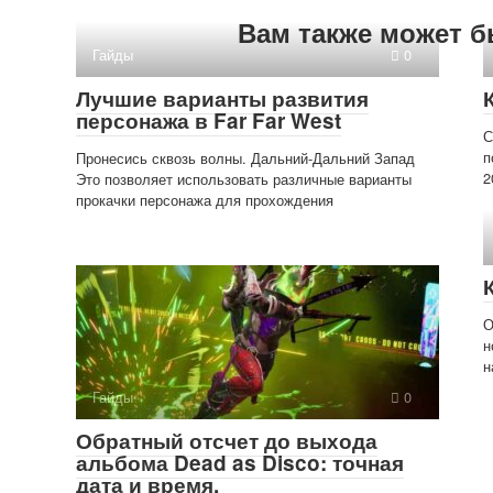
Вам также может б
Гайды
0
Лучшие варианты развития
персонажа в Far Far West
С
п
Пронесись сквозь волны. Дальний-Дальний Запад
2
Это позволяет использовать различные варианты
прокачки персонажа для прохождения
О
н
н
Гайды
0
Обратный отсчет до выхода
альбома Dead as Disco: точная
дата и время.