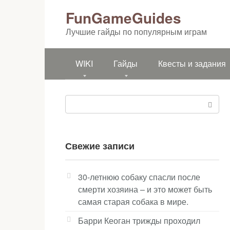
Перейти
FunGameGuides
к
контенту
Лучшие гайды по популярным играм
WIKI
Гайды
Квесты и задания
Поиск:
Свежие записи
30-летнюю собаку спасли после
смерти хозяина – и это может быть
самая старая собака в мире.
Барри Кеоган трижды проходил