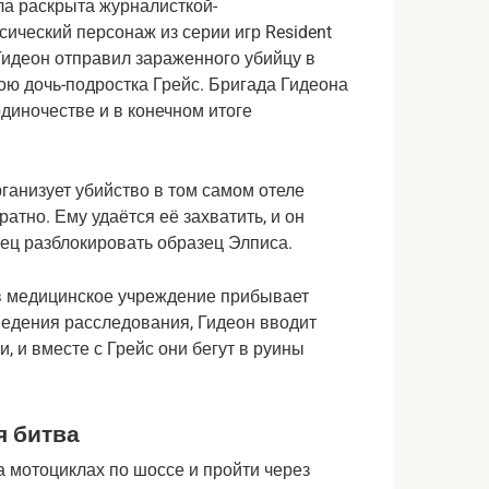
ла раскрыта журналисткой-
ческий персонаж из серии игр Resident 
 Гидеон отправил зараженного убийцу в 
ою дочь-подростка Грейс. Бригада Гидеона 
диночестве и в конечном итоге 
ганизует убийство в том самом отеле 
тно. Ему удаётся её захватить, и он 
нец разблокировать образец Элписа.
в медицинское учреждение прибывает 
едения расследования, Гидеон вводит 
 и вместе с Грейс они бегут в руины 
я битва
 мотоциклах по шоссе и пройти через 