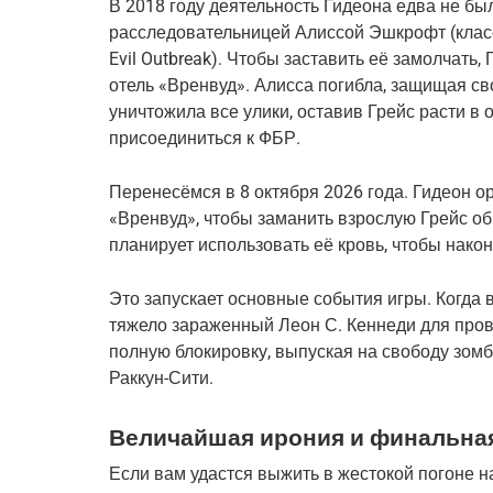
В 2018 году деятельность Гидеона едва не бы
расследовательницей Алиссой Эшкрофт (класси
Evil Outbreak). Чтобы заставить её замолчать,
отель «Вренвуд». Алисса погибла, защищая св
уничтожила все улики, оставив Грейс расти в о
присоединиться к ФБР.
Перенесёмся в 8 октября 2026 года. Гидеон ор
«Вренвуд», чтобы заманить взрослую Грейс обра
планирует использовать её кровь, чтобы нако
Это запускает основные события игры. Когда 
тяжело зараженный Леон С. Кеннеди для пров
полную блокировку, выпуская на свободу зомби,
Раккун-Сити.
Величайшая ирония и финальна
Если вам удастся выжить в жестокой погоне на