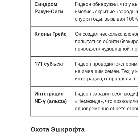
Синдром
Гидеон обнаружил, что у в
Ракун-Сити
имелись скрытые «зародыш
спустя годы, вызывая 100%
Клоны Грейс
Он создал несколько клонов
попытаться обойти блокиро
приводил к чудовищной, не
171 субъект
Гидеон проводил эксперим
не имевшим семей. Тех, у 
интеграцию, отправляли в
Интеграция
Гидеон заразил себя моди
NE-γ (альфа)
«Немезида», что позволило
одновременно обретя огро
Охота Эшкрофта