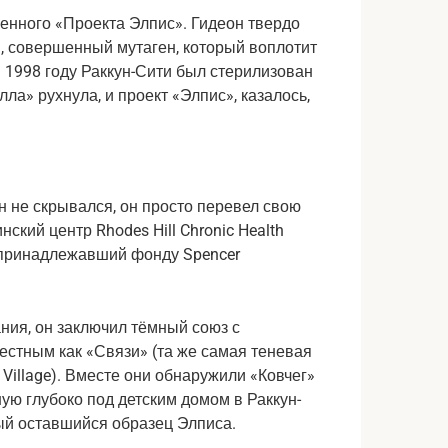
ченного «Проекта Элпис». Гидеон твердо 
, совершенный мутаген, который воплотит 
 1998 году Раккун-Сити был стерилизован 
а» рухнула, и проект «Элпис», казалось, 
н не скрывался, он просто перевел свою 
кий центр Rhodes Hill Chronic Health 
 принадлежавший фонду Spencer 
ия, он заключил тёмный союз с 
стным как «Связи» (та же самая теневая 
 Village). Вместе они обнаружили «Ковчег» 
ую глубоко под детским домом в Раккун-
ый оставшийся образец Элписа.