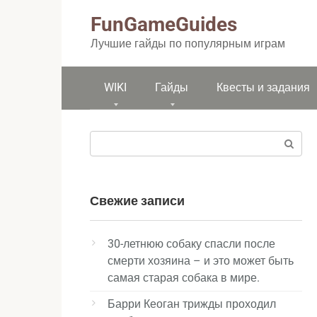
Перейти
FunGameGuides
к
контенту
Лучшие гайды по популярным играм
WIKI
Гайды
Квесты и задания
Поиск:
Свежие записи
30-летнюю собаку спасли после
смерти хозяина – и это может быть
самая старая собака в мире.
Барри Кеоган трижды проходил