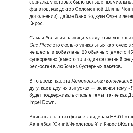
сериала, у которых было меньше премиальны
фанатов, как доктор Соломенной Шляпы Чоппе
дополнении), даймё Вано Кодзуки Одэн и лег
Кирос.
Самая большая разница между этим дополни
One Piece
это сколько уникальных карточек; в
не шесть, и добавлены 28 обычных (вместо 45)
суперредких (вместо 10 и один секретный редки
редкостей в любом из бустерных пакетов.
В то время как эта
Мемориальная коллекция
В
дугу, как в других выпусках⁠ — включая тему 
будет поддерживать старые темы, такие как Др
Impel Down.
Вписаться в этом фокусе к лидерам EB-01 отн
Ханнябал (Синий/Фиолетовый) и Кирос (Желт