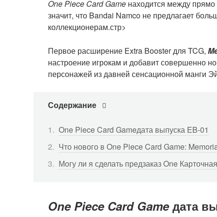
One Piece Card Game
находится между прямо 
значит, что Bandai Namco не предлагает боль
коллекционерам.стр>
Первое расширение Extra Booster для TCG,
Me
настроение игрокам и добавит совершенно н
персонажей из давней сенсационной манги Эй
Содержание
One Piece Card Gameдата выпуска EB-01
Что нового в One Piece Card Game: Memorial
Могу ли я сделать предзаказ One Карточна
One Piece Card Game
дата вы