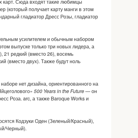
х карт. Сюда входят такие любимцы
р (который получает карту манги в этом
ендарный гладиатор Дресс Розы, гладиатор
тельным усилителем и обычным набором
 этом выпуске только три новых лидера, а
, 21 редкий (вместо 26), восемь
й (вместо двух). Также будут ноль⁠
 наборе нет дизайна, ориентированного на
«Яйцеголового»
500 Years in the Future
— он
есс Роза. arc, а также Baroque Works и
осятся Кодзуки Оден (Зеленый/Красный),
ый/Черный).