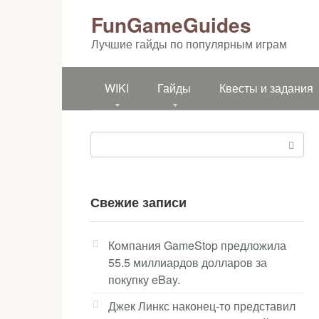
Перейти
FunGameGuides
к
контенту
Лучшие гайды по популярным играм
WIKI
Гайды
Квесты и задания
Поиск:
Свежие записи
Компания GameStop предложила
55.5 миллиардов долларов за
покупку eBay.
Джек Линкс наконец-то представил