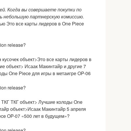
ей. Когда вы совершаете покупки по
ь небольшую партнерскую комиссию.
ью Это все карты лидеров в One Piece
 кусочек объект>Это все карты лидеров в
ие объект> Исаак Макинтайр и другие 7
оды One Piece для игры в метаигре OP-06
> ТКГ
ТКГ объект> Лучшие колоды One
тайр объект>Исаак Макинтайр 5 апреля
iece OP-07 «500 лет в будущем»?