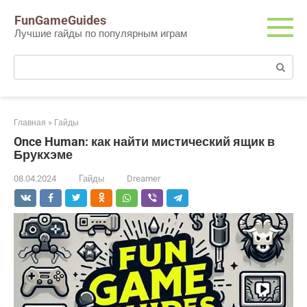
Перейти
FunGameGuides
к
Лучшие гайды по популярным играм
контенту
Поиск:
Главная
»
Гайды
Once Human: как найти мистический ящик в
Брукхэме
08.04.2024
Гайды
Dreamer