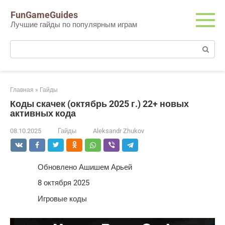
Перейти
FunGameGuides
к
Лучшие гайды по популярным играм
контенту
Поиск:
Главная
»
Гайды
Коды скачек (октябрь 2025 г.) 22+ новых
активных кода
08.10.2025
Гайды
Aleksandr Zhukov
Обновлено Ашишем Арьей
8 октября 2025
Игровые коды