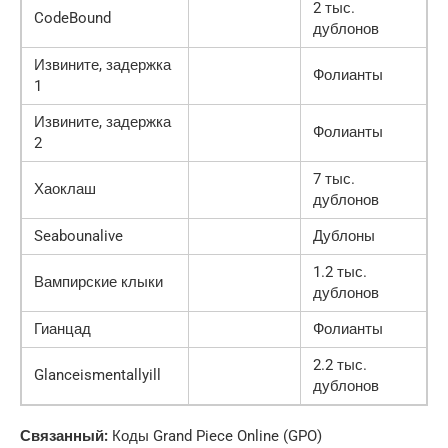
2 тыс.
CodeBound
дублонов
Извините, задержка
Фолианты
1
Извините, задержка
Фолианты
2
7 тыс.
Хаоклаш
дублонов
Seabounalive
Дублоны
1.2 тыс.
Вампирские клыки
дублонов
Гианцад
Фолианты
2.2 тыс.
Glanceismentallyill
дублонов
Связанный:
Коды Grand Piece Online (GPO)