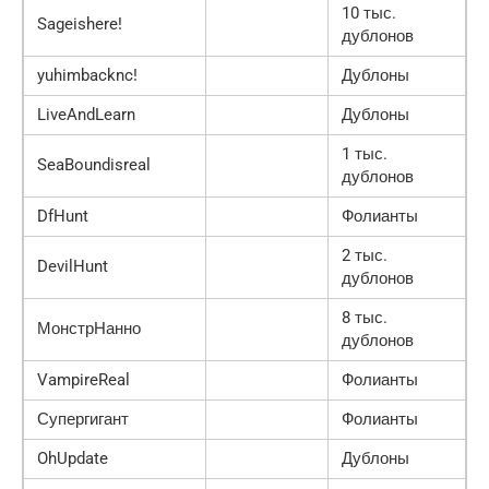
10 тыс.
Sageishere!
дублонов
yuhimbacknc!
Дублоны
LiveAndLearn
Дублоны
1 тыс.
SeaBoundisreal
дублонов
DfHunt
Фолианты
2 тыс.
DevilHunt
дублонов
8 тыс.
МонстрНанно
дублонов
VampireReal
Фолианты
Супергигант
Фолианты
OhUpdate
Дублоны