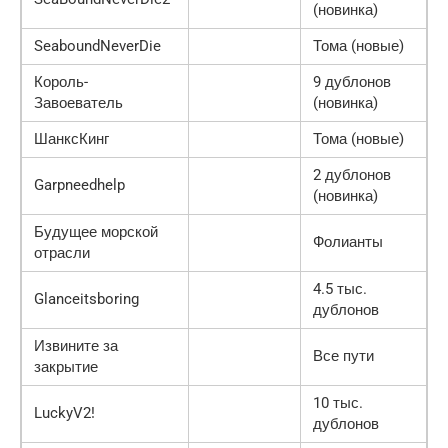
(новинка)
SeaboundNeverDie
Тома (новые)
Король-
9 дублонов
Завоеватель
(новинка)
ШанксКинг
Тома (новые)
2 дублонов
Garpneedhelp
(новинка)
Будущее морской
Фолианты
отрасли
4.5 тыс.
Glanceitsboring
дублонов
Извините за
Все пути
закрытие
10 тыс.
LuckyV2!
дублонов